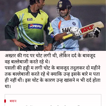
महीनों तक परेशान थे सचिन, खुद
किया खुलासा
लेखन
May 17, 2021
06:13 pm
Neeraj Pandey
क्या है खबर?
2007 में पाकिस्तान के भारत दौरे पर खेली गई वनडे
सीरीज के पहले मैच में ही सचिन तेंदुलकर को शोएब
अख्तर की गेंद पर चोट लगी थी, लेकिन दर्द के बावजूद
वह बल्लेबाजी करते रहे थे।
पसली की हड्डी में लगी चोट के बावजूद तेंदुलकर दो महीने
तक बल्लेबाजी करते रहे थे क्योंकि उन्हें इसके बारे में पता
ही नहीं थी। इस चोट के कारण उन्हें खांसने में भी दर्द होता
बयान