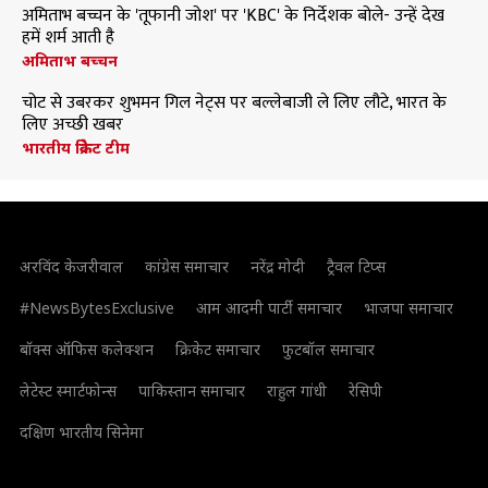
अमिताभ बच्चन के 'तूफानी जोश' पर 'KBC' के निर्देशक बोले- उन्हें देख
हमें शर्म आती है
अमिताभ बच्चन
चोट से उबरकर शुभमन गिल नेट्स पर बल्लेबाजी ले लिए लौटे, भारत के
लिए अच्छी खबर
भारतीय क्रिकेट टीम
अरविंद केजरीवाल
कांग्रेस समाचार
नरेंद्र मोदी
ट्रैवल टिप्स
#NewsBytesExclusive
आम आदमी पार्टी समाचार
भाजपा समाचार
बॉक्स ऑफिस कलेक्शन
क्रिकेट समाचार
फुटबॉल समाचार
लेटेस्ट स्मार्टफोन्स
पाकिस्तान समाचार
राहुल गांधी
रेसिपी
दक्षिण भारतीय सिनेमा