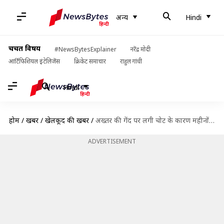
अन्य
Hindi
चर्चित विषय
#NewsBytesExplainer
नरेंद्र मोदी
आर्टिफिशियल इंटेलिजेंस
क्रिकेट समाचार
राहुल गांधी
Hindi
होम
/
खबरें
/
खेलकूद की खबरें
/
अख्तर की गेंद पर लगी चोट के कारण महीनों तक परेशान थे सचिन, खुद किया खुलासा
ADVERTISEMENT