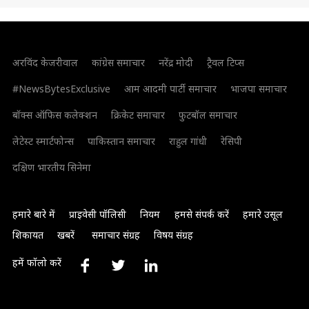
अरविंद केजरीवाल
कांग्रेस समाचार
नरेंद्र मोदी
ट्रैवल टिप्स
#NewsBytesExclusive
आम आदमी पार्टी समाचार
भाजपा समाचार
बॉक्स ऑफिस कलेक्शन
क्रिकेट समाचार
फुटबॉल समाचार
लेटेस्ट स्मार्टफोन्स
पाकिस्तान समाचार
राहुल गांधी
रेसिपी
दक्षिण भारतीय सिनेमा
हमारे बारे में
प्राइवेसी पॉलिसी
नियम
हमसे संपर्क करें
हमारे उसूल
शिकायत
खबरें
समाचार संग्रह
विषय संग्रह
हमें फॉलो करें