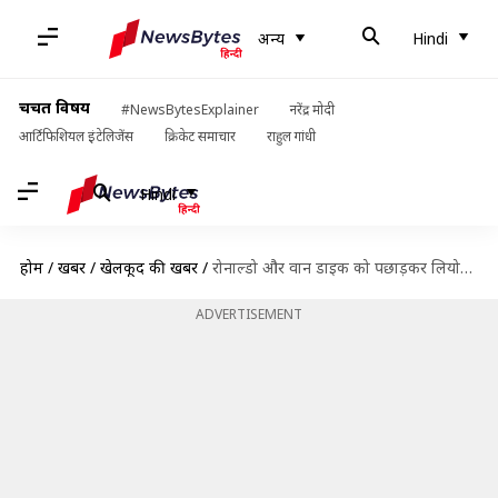
अन्य
Hindi
चर्चित विषय
#NewsBytesExplainer
नरेंद्र मोदी
आर्टिफिशियल इंटेलिजेंस
क्रिकेट समाचार
राहुल गांधी
Hindi
होम
/
खबरें
/
खेलकूद की खबरें
/
रोनाल्डो और वान डाइक को पछाड़कर लियोनल मेसी ने जीता रिकॉर्ड छठा 'बैलन डे ऑर'
ADVERTISEMENT