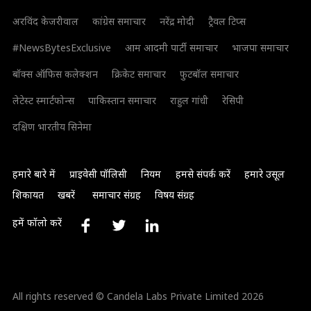
अरविंद केजरीवाल
कांग्रेस समाचार
नरेंद्र मोदी
ट्रैवल टिप्स
#NewsBytesExclusive
आम आदमी पार्टी समाचार
भाजपा समाचार
बॉक्स ऑफिस कलेक्शन
क्रिकेट समाचार
फुटबॉल समाचार
लेटेस्ट स्मार्टफोन्स
पाकिस्तान समाचार
राहुल गांधी
रेसिपी
दक्षिण भारतीय सिनेमा
हमारे बारे में
प्राइवेसी पॉलिसी
नियम
हमसे संपर्क करें
हमारे उसूल
शिकायत
खबरें
समाचार संग्रह
विषय संग्रह
हमें फॉलो करें
All rights reserved © Candela Labs Private Limited 2026