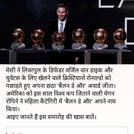
पछाड़कर लियोनल मेसी ने जीता
रिकॉर्ड छठा 'बैलन डे ऑर'
लेखन
Dec 03, 2019
10:38 am
Neeraj Pandey
क्या है खबर?
बार्सिलोना के लिए खेलने वाले अर्जेंटीनी फुटबॉलर लियोनल
मेसी ने बीती रात एक और रिकॉर्ड बना लिया।
मेसी ने लिवरपूल के डिफेंडर वर्जिल वान डाइक और
युवेंटस के लिए खेलने वाले क्रिस्टियानो रोनाल्डो को
पछाड़ते हुए अपना छठा 'बैलन डे ऑर' अवार्ड जीता।
अमेरिका को इस साल विश्व कप जिताने वाली मेगन
रोपिने ने महिला कैटेगिरी में 'बैलन डे ऑर' अपने नाम
किया।