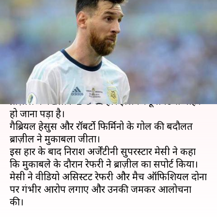
लगाए आरोप, कहा- रेफरी ने दिया
ब्राज़ील का साथ
लेखन
Jul 03, 2019
03:01 pm
Neeraj Pandey
क्या है खबर?
कोपा अमेरिका के पहले सेमीफाइनल में अर्जेंटीना को
ब्राज़ील के खिलाफ 2-0 की हार झेलकर टूर्नामेंट से बाहर
हो जाना पड़ा है।
गैब्रियल हेसुस और रॉबर्टो फिर्मिनो के गोल की बदौलत
ब्राज़ील ने मुकाबला जीता।
इस हार के बाद निराश अर्जेंटीनी सुपरस्टार मेसी ने कहा
कि मुकाबले के दौरान रेफरी ने ब्राज़ील का सपोर्ट किया।
मेसी ने वीडियो असिस्टेंट रेफरी और मैच ऑफिशियल दोनों
पर गंभीर आरोप लगाए और उनकी जमकर आलोचना