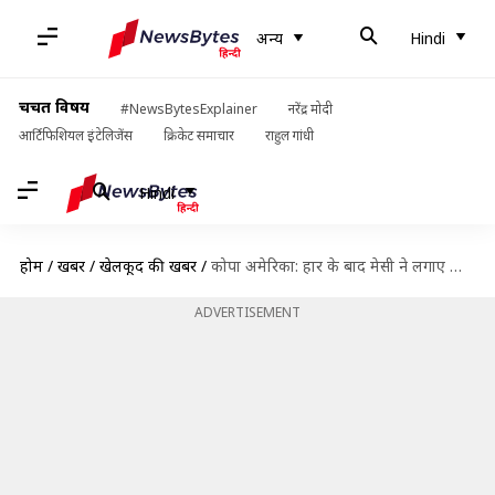
अन्य
Hindi
चर्चित विषय
#NewsBytesExplainer
नरेंद्र मोदी
आर्टिफिशियल इंटेलिजेंस
क्रिकेट समाचार
राहुल गांधी
Hindi
होम
/
खबरें
/
खेलकूद की खबरें
/
कोपा अमेरिका: हार के बाद मेसी ने लगाए आरोप, कहा- रेफरी ने दिया ब्राज़ील का साथ
ADVERTISEMENT