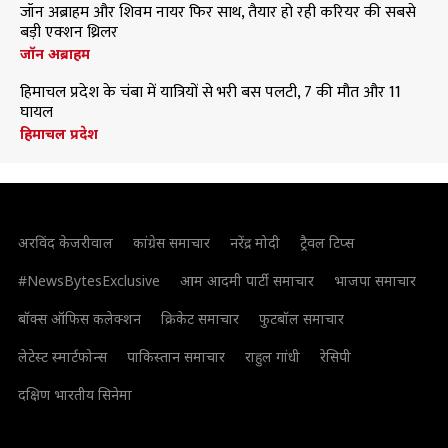
जॉन अब्राहम और शिवम नायर फिर साथ, तैयार हो रही करियर की सबसे
बड़ी एक्शन थ्रिलर
जॉन अब्राहम
हिमाचल प्रदेश के चंबा में यात्रियों से भरी बस पलटी, 7 की मौत और 11
घायल
हिमाचल प्रदेश
अरविंद केजरीवाल
कांग्रेस समाचार
नरेंद्र मोदी
ट्रैवल टिप्स
#NewsBytesExclusive
आम आदमी पार्टी समाचार
भाजपा समाचार
बॉक्स ऑफिस कलेक्शन
क्रिकेट समाचार
फुटबॉल समाचार
लेटेस्ट स्मार्टफोन्स
पाकिस्तान समाचार
राहुल गांधी
रेसिपी
दक्षिण भारतीय सिनेमा