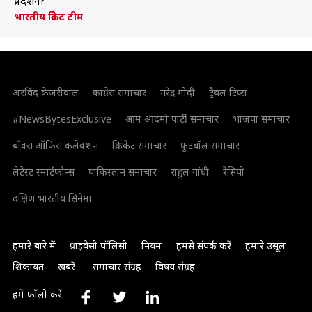
प्रदर्शन?
भारतीय क्रिकेट टीम
अरविंद केजरीवाल
कांग्रेस समाचार
नरेंद्र मोदी
ट्रैवल टिप्स
#NewsBytesExclusive
आम आदमी पार्टी समाचार
भाजपा समाचार
बॉक्स ऑफिस कलेक्शन
क्रिकेट समाचार
फुटबॉल समाचार
लेटेस्ट स्मार्टफोन्स
पाकिस्तान समाचार
राहुल गांधी
रेसिपी
दक्षिण भारतीय सिनेमा
हमारे बारे में
प्राइवेसी पॉलिसी
नियम
हमसे संपर्क करें
हमारे उसूल
शिकायत
खबरें
समाचार संग्रह
विषय संग्रह
हमें फॉलो करें