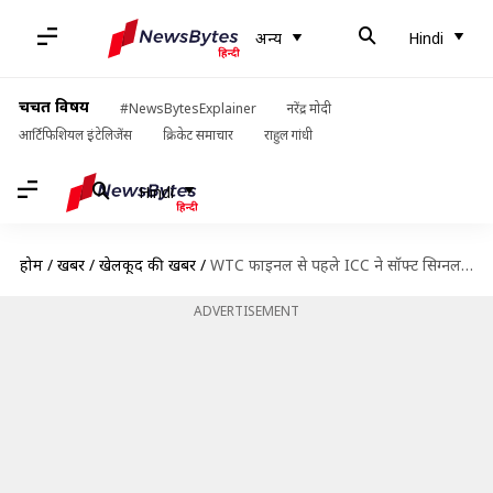
अन्य
Hindi
चर्चित विषय
#NewsBytesExplainer
नरेंद्र मोदी
आर्टिफिशियल इंटेलिजेंस
क्रिकेट समाचार
राहुल गांधी
Hindi
होम
/
खबरें
/
खेलकूद की खबरें
/
WTC फाइनल से पहले ICC ने सॉफ्ट सिग्नल समेत बदले ये नियम
ADVERTISEMENT