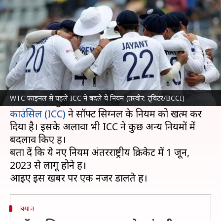
सिग्नल समेत बदले ये नियम
लेखन
May 15, 2023
07:49 pm
अंकित पसबोला
क्या है खबर?
विश्व टेस्ट चैंपियनशिप (WTC)
के दूसरे चक्र का फाइनल
भारत और ऑस्ट्रेलिया के बीच 7 जून, 2023 से होना है।
WTC फाइनल से पहले ICC ने बदले ये नियम (तस्वीर: ट्विटर/BCCI)
इस खिताबी मुकाबले से पहले
इंटरनेशनल क्रिकेट
काउंसिल (ICC)
ने सॉफ्ट सिग्नल के नियम को खत्म कर
दिया है। इसके अलावा भी ICC ने कुछ अन्य नियमों में
बदलाव किए हैं।
बता दें कि ये नए नियम अंतरराष्ट्रीय क्रिकेट में 1 जून,
2023 से लागू होने हैं।
बयान