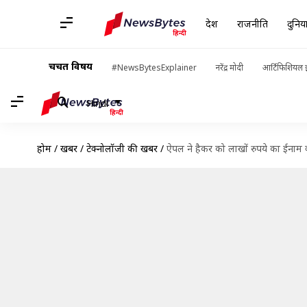
देश
राजनीति
दुनिय
चर्चित विषय
#NewsBytesExplainer
नरेंद्र मोदी
आर्टिफिशियल इ
Hindi
होम
/
खबरें
/
टेक्नोलॉजी की खबरें
/
ऐपल ने हैकर को लाखों रुपये का ईनाम क्