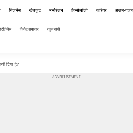
ा
बिज़नेस
खेलकूद
मनोरंजन
टेक्नोलॉजी
करियर
अजब-गज
ंटेलिजेंस
क्रिकेट समाचार
राहुल गांधी
यों दिया है?
ADVERTISEMENT