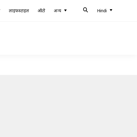
ब
लाइफस्टाइल
ऑटो
अन्य
Hindi