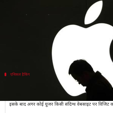
ऐपल ने हैकर को लाखों रुपये का ईनाम क
लेखन
Apr 05, 2020
01:32 pm
प्रमोद कुमार
क्या है खबर?
अगर कोई आपको आपकी कमियां बताएं तो क्या आप उसे ईना
कई दिग्गज कंपनियां ऐसा करती हैं। वो अपने प्रोडक्ट में खामि
टेक कंपनी ऐपल ने हाल ही में कंपनी के सफारी ब्राउजर मे
एथिकल हैकिंग
रयान ने खोजे सात बग
रयान पिकरेन नामक एथिकल हैकर ने सफारी ब्राउजर में सात 
इनकी मदद से हैकर आईफोन के कैमरा और माइक्रोफोन की पर
इसके बाद अगर कोई यूजर किसी संदिग्ध वेबसाइट पर विजिट करत