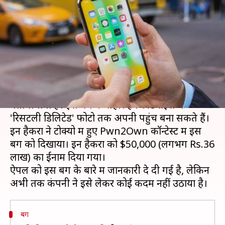
डिलीट हुई फोटो तक पहुंच सकते हैं
हैकर
लेखन
Nov 26, 2018
01:55 pm
प्रमोद कुमार
क्या है खबर?
दो एथिकल हैकरों ने आईफोन एक्स में एक बड़े बग का
पता लगाया है। इस बग के सहारे हैकर डिवाइस में
'रिसेंटली डिलिटेड' फोटो तक अपनी पहुंच बना सकते हैं।
इन हैकरों ने टोक्यो में हुए Pwn2Own कॉन्टेस्ट में इस
बग को दिखाया। इन हैकरों को $50,000 (लगभग Rs.36
लाख) का ईनाम दिया गया।
ऐपल को इस बग के बारे में जानकारी दे दी गई है, लेकिन
बग