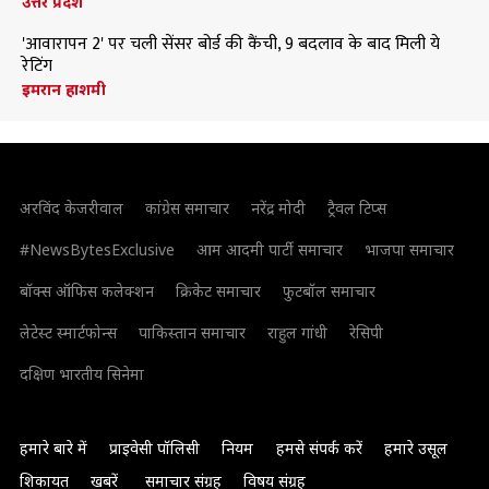
उत्तर प्रदेश
'आवारापन 2' पर चली सेंसर बोर्ड की कैंची, 9 बदलाव के बाद मिली ये
रेटिंग
इमरान हाशमी
अरविंद केजरीवाल
कांग्रेस समाचार
नरेंद्र मोदी
ट्रैवल टिप्स
#NewsBytesExclusive
आम आदमी पार्टी समाचार
भाजपा समाचार
बॉक्स ऑफिस कलेक्शन
क्रिकेट समाचार
फुटबॉल समाचार
लेटेस्ट स्मार्टफोन्स
पाकिस्तान समाचार
राहुल गांधी
रेसिपी
दक्षिण भारतीय सिनेमा
हमारे बारे में
प्राइवेसी पॉलिसी
नियम
हमसे संपर्क करें
हमारे उसूल
शिकायत
खबरें
समाचार संग्रह
विषय संग्रह