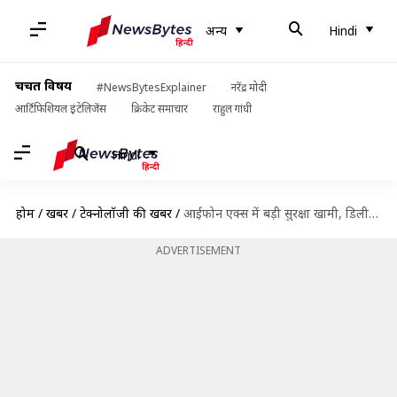
अन्य
Hindi
चर्चित विषय
#NewsBytesExplainer
नरेंद्र मोदी
आर्टिफिशियल इंटेलिजेंस
क्रिकेट समाचार
राहुल गांधी
Hindi
होम
/
खबरें
/
टेक्नोलॉजी की खबरें
/
आईफोन एक्स में बड़ी सुरक्षा खामी, डिलीट हुई फोटो तक पहुंच सकते हैं हैकर
ADVERTISEMENT