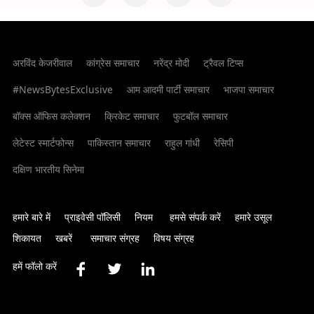
अरविंद केजरीवाल
कांग्रेस समाचार
नरेंद्र मोदी
ट्रैवल टिप्स
#NewsBytesExclusive
आम आदमी पार्टी समाचार
भाजपा समाचार
बॉक्स ऑफिस कलेक्शन
क्रिकेट समाचार
फुटबॉल समाचार
लेटेस्ट स्मार्टफोन्स
पाकिस्तान समाचार
राहुल गांधी
रेसिपी
दक्षिण भारतीय सिनेमा
हमारे बारे में
प्राइवेसी पॉलिसी
नियम
हमसे संपर्क करें
हमारे उसूल
शिकायत
खबरें
समाचार संग्रह
विषय संग्रह
हमें फॉलो करें