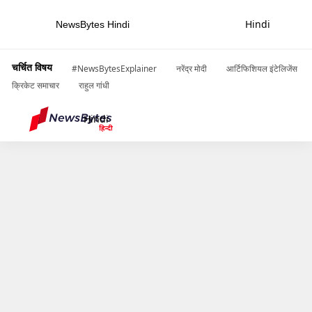
Hindi
NewsBytes Hindi
होम
/
खबरें
/
टेक्नोलॉजी की खबरें
/
भारत में टेस्टिंग के दौरान दिखी टेस्ला मॉडल Y, ऐसे होंगे कार के फीचर्स
चर्चित विषय
#NewsBytesExplainer
नरेंद्र मोदी
आर्टिफिशियल इंटेलिजेंस
क्रिकेट समाचार
राहुल गांधी
ADVERTISEMENT
Hindi