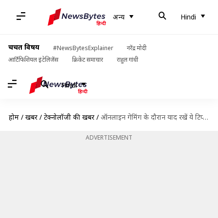
अन्य
Hindi
चर्चित विषय
#NewsBytesExplainer
नरेंद्र मोदी
आर्टिफिशियल इंटेलिजेंस
क्रिकेट समाचार
राहुल गांधी
Hindi
होम
/
खबरें
/
टेक्नोलॉजी की खबरें
/
ऑनलाइन गेमिंग के दौरान याद रखें ये टिप्स, साइबर हमलों के खतरे से ना रहें अनजान
ADVERTISEMENT