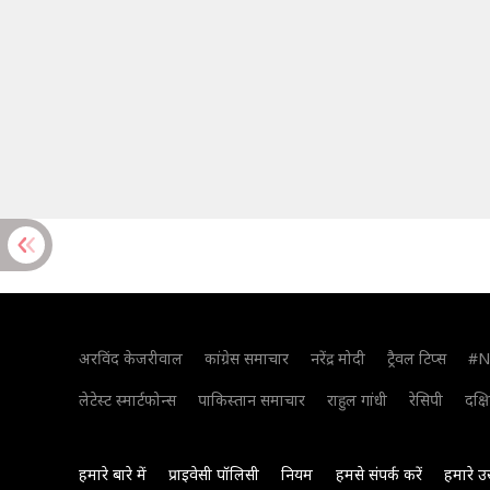
अरविंद केजरीवाल
कांग्रेस समाचार
नरेंद्र मोदी
ट्रैवल टिप्स
#N
लेटेस्ट स्मार्टफोन्स
पाकिस्तान समाचार
राहुल गांधी
रेसिपी
दक्ष
हमारे बारे में
प्राइवेसी पॉलिसी
नियम
हमसे संपर्क करें
हमारे उ