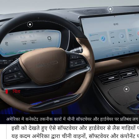
अमेरिकी कारों में चीनी सॉफ्टवेयर-हार्ड
लेखन
Sep 22, 2024
06:14 pm
दिनेश चंद शर्मा
क्या है खबर?
अमेरिका
का वाणिज्य विभाग सोमवार (23 सितंबर) को राष्ट्रीय 
सकता है।
प्रस्तावित विनियमन से प्रमुख संचार या ऑटोमैटेड ड्राइविंग 
चिंता
ड्राइवर्स का डाटा चोरी होने का खतरा
रॉयटर्स
ने सूत्रों के हवाले से दी गई रिपोर्ट में बताया है कि प्रश
अमेरिका में कनेक्टेड तकनीक कारों में चीनी सॉफ्टवेयर और हार्डवेयर पर प्रतिबंध ल
हेरफेर की चिंता जताई है।
इसी को देखते हुए ऐसे सॉफ्टवेयर और हार्डवेयर से लैस गाड़ियों 
यह कदम अमेरिका द्वारा चीनी वाहनों, सॉफ्टवेयर और कंपोनेंट प