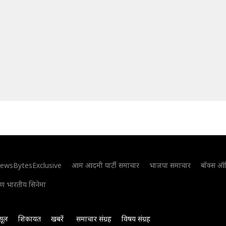
ewsBytesExclusive
आम आदमी पार्टी समाचार
भाजपा समाचार
बॉक्स ऑ
िण भारतीय सिनेमा
सूल
शिकायत
खबरें
समाचार संग्रह
विषय संग्रह