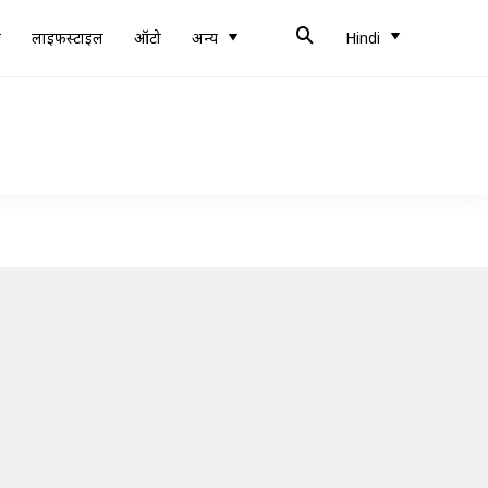
ब
लाइफस्टाइल
ऑटो
अन्य
Hindi