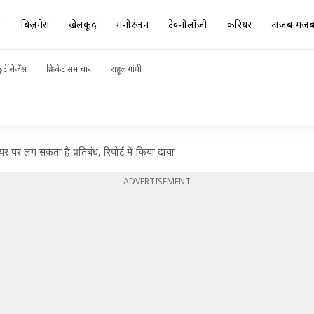
ा
बिज़नेस
खेलकूद
मनोरंजन
टेक्नोलॉजी
करियर
अजब-गज
ंटेलिजेंस
क्रिकेट समाचार
राहुल गांधी
ेयर पर लग सकता है प्रतिबंध, रिपोर्ट में किया दावा
ADVERTISEMENT