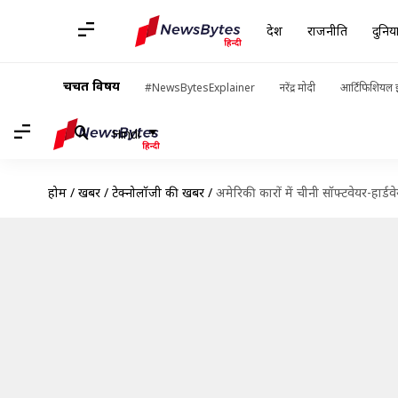
देश
राजनीति
दुनिय
चर्चित विषय
#NewsBytesExplainer
नरेंद्र मोदी
आर्टिफिशियल इ
Hindi
होम
/
खबरें
/
टेक्नोलॉजी की खबरें
/
अमेरिकी कारों में चीनी सॉफ्टवेयर-हार्डव