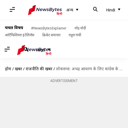
अन्य
Hindi
चर्चित विषय
#NewsBytesExplainer
नरेंद्र मोदी
आर्टिफिशियल इंटेलिजेंस
क्रिकेट समाचार
राहुल गांधी
Hindi
होम
/
खबरें
/
राजनीति की खबरें
/
लोकसभा: अभद्र आचरण के लिए कांग्रेस के सात सांसद पूरे सत्र के लिए निलंबित
ADVERTISEMENT