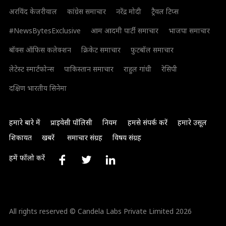
अरविंद केजरीवाल
कांग्रेस समाचार
नरेंद्र मोदी
ट्रैवल टिप्स
#NewsBytesExclusive
आम आदमी पार्टी समाचार
भाजपा समाचार
बॉक्स ऑफिस कलेक्शन
क्रिकेट समाचार
फुटबॉल समाचार
लेटेस्ट स्मार्टफोन्स
पाकिस्तान समाचार
राहुल गांधी
रेसिपी
दक्षिण भारतीय सिनेमा
हमारे बारे में
प्राइवेसी पॉलिसी
नियम
हमसे संपर्क करें
हमारे उसूल
शिकायत
खबरें
समाचार संग्रह
विषय संग्रह
हमें फॉलो करें
All rights reserved © Candela Labs Private Limited 2026