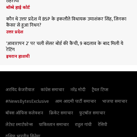
ठहराया
बॉम्बे हाई कोर्ट
कौन थे उत्तर प्रदेश में BSP के इकलौते विधायक उमाशंकर सिंह, जिनका
कैंसर से हुआ निधन?
उत्तर प्रदेश
'आवारापन 2' पर चली सेंसर बोर्ड की कैंची, 9 बदलाव के बाद मिली ये
रेटिंग
इमरान हाशमी
अरविंद केजरीवाल
कांग्रेस समाचार
नरेंद्र मोदी
ट्रैवल टिप्स
#NewsBytesExclusive
आम आदमी पार्टी समाचार
भाजपा समाचार
बॉक्स ऑफिस कलेक्शन
क्रिकेट समाचार
फुटबॉल समाचार
लेटेस्ट स्मार्टफोन्स
पाकिस्तान समाचार
राहुल गांधी
रेसिपी
दक्षिण भारतीय सिनेमा