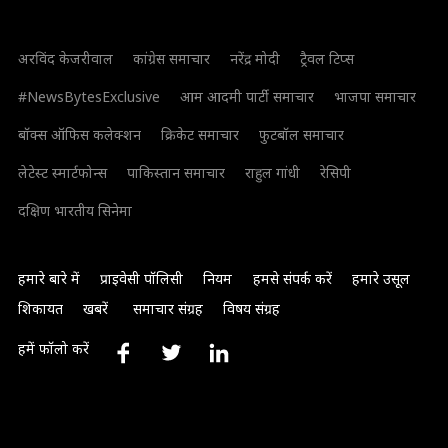
अरविंद केजरीवाल
कांग्रेस समाचार
नरेंद्र मोदी
ट्रैवल टिप्स
#NewsBytesExclusive
आम आदमी पार्टी समाचार
भाजपा समाचार
बॉक्स ऑफिस कलेक्शन
क्रिकेट समाचार
फुटबॉल समाचार
लेटेस्ट स्मार्टफोन्स
पाकिस्तान समाचार
राहुल गांधी
रेसिपी
दक्षिण भारतीय सिनेमा
हमारे बारे में
प्राइवेसी पॉलिसी
नियम
हमसे संपर्क करें
हमारे उसूल
शिकायत
खबरें
समाचार संग्रह
विषय संग्रह
हमें फॉलो करें