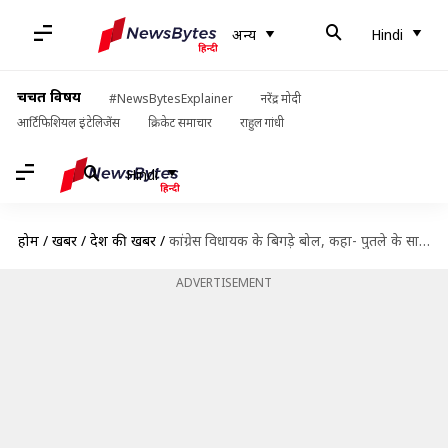
अन्य
Hindi
चर्चित विषय
#NewsBytesExplainer
नरेंद्र मोदी
आर्टिफिशियल इंटेलिजेंस
क्रिकेट समाचार
राहुल गांधी
Hindi
होम
/
खबरें
/
देश की खबरें
/
कांग्रेस विधायक के बिगड़े बोल, कहा- पुतले के साथ-साथ प्रज्ञा सिंह को भी जला देंगे
ADVERTISEMENT