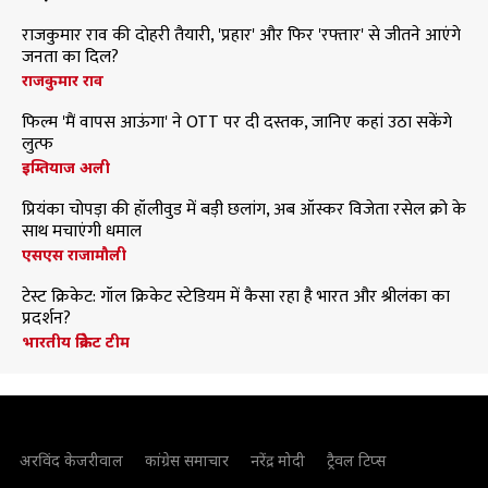
राजकुमार राव की दोहरी तैयारी, 'प्रहार' और फिर 'रफ्तार' से जीतने आएंगे
जनता का दिल?
राजकुमार राव
फिल्म 'मैं वापस आऊंगा' ने OTT पर दी दस्तक, जानिए कहां उठा सकेंगे
लुत्फ
इम्तियाज अली
प्रियंका चोपड़ा की हॉलीवुड में बड़ी छलांग, अब ऑस्कर विजेता रसेल क्रो के
साथ मचाएंगी धमाल
एसएस राजामौली
टेस्ट क्रिकेट: गॉल क्रिकेट स्टेडियम में कैसा रहा है भारत और श्रीलंका का
प्रदर्शन?
भारतीय क्रिकेट टीम
अरविंद केजरीवाल
कांग्रेस समाचार
नरेंद्र मोदी
ट्रैवल टिप्स