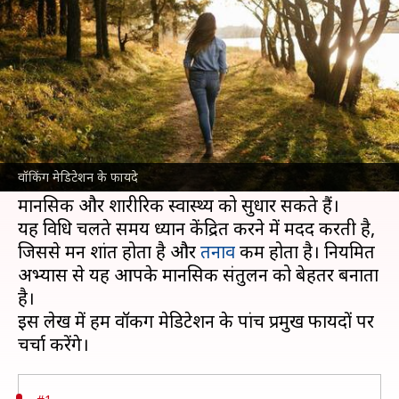
अपनाने से मिलने वाले फायदे
लेखन
Jan 16, 2025
02:09 pm
अंजली
क्या है खबर?
वॉकिंग मेडिटेशन को चलने की ध्यान विधि भी कहा जाता
है।
वॉकिंग मेडिटेशन के फायदे
यह एक सरल और असरदार तरीका है, जिससे आप अपने
मानसिक और शारीरिक स्वास्थ्य को सुधार सकते हैं।
यह विधि चलते समय ध्यान केंद्रित करने में मदद करती है,
जिससे मन शांत होता है और
तनाव
कम होता है। नियमित
अभ्यास से यह आपके मानसिक संतुलन को बेहतर बनाता
है।
इस लेख में हम वॉकिंग मेडिटेशन के पांच प्रमुख फायदों पर