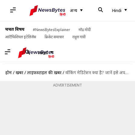
अन्य
Hindi
चर्चित विषय
#NewsBytesExplainer
नरेंद्र मोदी
आर्टिफिशियल इंटेलिजेंस
क्रिकेट समाचार
राहुल गांधी
Hindi
होम
/
खबरें
/
लाइफस्टाइल की खबरें
/
वॉकिंग मेडिटेशन क्या है? जानें इसे अपनाने से मिलने वाले फायदे
ADVERTISEMENT