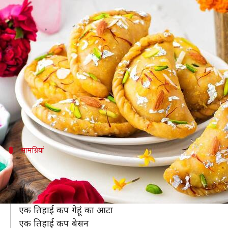
खास अवसरों के जश्न को दोगुना कर देंग
लेखन
Mar 29, 2021
05:00 pm
अंजली
क्या है खबर?
राजस्थानी चूरमा गुजिया एक स्वादिष्ट व्यंजन है जिसका स्वा
खाएगा।
सबसे अच्छी बात तो यह है कि इस स्वादिष्ट व्यंजन को घर 
सामग्रियां
इन चीजों की पड़ेगी जरूरत
दो कप मैदा
एक चौथाई कप देसी घी
एक तिहाई कप गेहूं का आटा
एक तिहाई कप बेसन