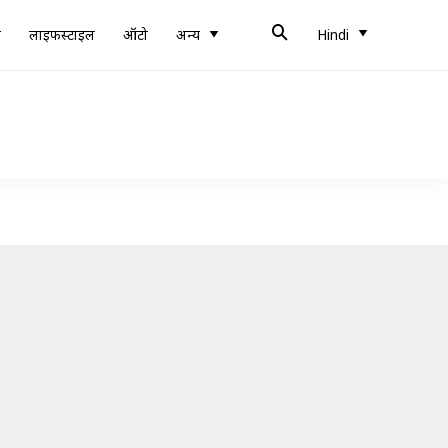
ब
लाइफस्टाइल
ऑटो
अन्य
Hindi