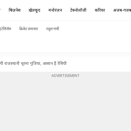
ा
बिज़नेस
खेलकूद
मनोरंजन
टेक्नोलॉजी
करियर
अजब-गज
ंटेलिजेंस
क्रिकेट समाचार
राहुल गांधी
गी राजस्थानी चूरमा गुजिया, आसान है रेसिपी
ADVERTISEMENT