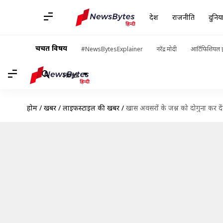
देश
राजनीति
दुनिय
चर्चित विषय
#NewsBytesExplainer
नरेंद्र मोदी
आर्टिफिशियल इ
Hindi
होम
/
खबरें
/
लाइफस्टाइल की खबरें
/
खास अवसरों के जश्न को दोगुना कर दें