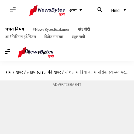
अन्य
Hindi
चर्चित विषय
#NewsBytesExplainer
नरेंद्र मोदी
आर्टिफिशियल इंटेलिजेंस
क्रिकेट समाचार
राहुल गांधी
Hindi
होम
/
खबरें
/
लाइफस्टाइल की खबरें
/
सोशल मीडिया का मानसिक स्वास्थ्य पर पड़ सकता है बुरा असर, जानें कैसे
ADVERTISEMENT