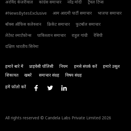
अरविंद केजरीवाल
कांग्रेस समाचार
नरेंद्र मोदी
ट्रैवल टिप्स
#NewsBytesExclusive
आम आदमी पार्टी समाचार
भाजपा समाचार
बॉक्स ऑफिस कलेक्शन
क्रिकेट समाचार
फुटबॉल समाचार
लेटेस्ट स्मार्टफोन्स
पाकिस्तान समाचार
राहुल गांधी
रेसिपी
दक्षिण भारतीय सिनेमा
हमारे बारे में
प्राइवेसी पॉलिसी
नियम
हमसे संपर्क करें
हमारे उसूल
शिकायत
खबरें
समाचार संग्रह
विषय संग्रह
हमें फॉलो करें
All rights reserved © Candela Labs Private Limited 2026