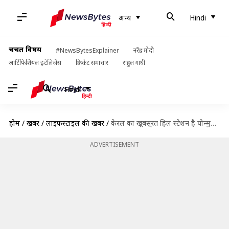
अन्य
Hindi
चर्चित विषय
#NewsBytesExplainer
नरेंद्र मोदी
आर्टिफिशियल इंटेलिजेंस
क्रिकेट समाचार
राहुल गांधी
Hindi
होम
/
खबरें
/
लाइफस्टाइल की खबरें
/
केरल का खूबसूरत हिल स्टेशन है पोन्मुडी, यहां आजमाएं ये गतिविधियां
ADVERTISEMENT