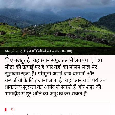
पोन्मुडी, यहां आजमाएं ये
गतिविधियां
लेखन
Jan 17, 2025
09:57 pm
अंजली
क्या है खबर?
केरल
के तिरुवनंतपुरम जिले में स्थित पोन्मुडी एक खूबसूरत
पोन्मुडी जाएं तो इन गतिविधियों को जरूर आजमाएं
हिल स्टेशन है, जो अपनी हरियाली और शांत वातावरण के
लिए मशहूर है। यह स्थान समुद्र तल से लगभग 1,100
मीटर की ऊंचाई पर है और यहां का मौसम साल भर
सुहावना रहता है। पोन्मुडी अपने चाय बागानों और
वन्यजीवों के लिए जाना जाता है। यहां आने वाले पर्यटक
प्राकृतिक सुंदरता का आनंद ले सकते हैं और शहर की
#1