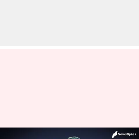
कोरोना वायरस: क्या है इम्युन सिस्टम