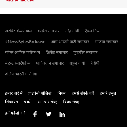
अरविंद केजरीवाल
कांग्रेस समाचार
नरेंद्र मोदी
ट्रैवल टिप्स
#NewsBytesExclusive
आम आदमी पार्टी समाचार
भाजपा समाचार
बॉक्स ऑफिस कलेक्शन
क्रिकेट समाचार
फुटबॉल समाचार
लेटेस्ट स्मार्टफोन्स
पाकिस्तान समाचार
राहुल गांधी
रेसिपी
दक्षिण भारतीय सिनेमा
हमारे बारे में
प्राइवेसी पॉलिसी
नियम
हमसे संपर्क करें
हमारे उसूल
शिकायत
खबरें
समाचार संग्रह
विषय संग्रह
हमें फॉलो करें