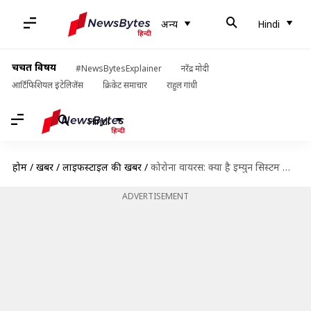
अन्य
Hindi
चर्चित विषय
#NewsBytesExplainer
नरेंद्र मोदी
आर्टिफिशियल इंटेलिजेंस
क्रिकेट समाचार
राहुल गांधी
Hindi
होम
/
खबरें
/
लाइफस्टाइल की खबरें
/
कोरोना वायरस: क्या है इम्युन सिस्टम और वैक्सीन के काम करने का तरीका?
ADVERTISEMENT