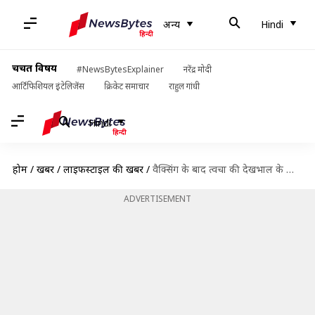
अन्य
Hindi
चर्चित विषय
#NewsBytesExplainer
नरेंद्र मोदी
आर्टिफिशियल इंटेलिजेंस
क्रिकेट समाचार
राहुल गांधी
Hindi
होम
/
खबरें
/
लाइफस्टाइल की खबरें
/
वैक्सिंग के बाद त्वचा की देखभाल के लिए अपनाएं ये टिप्स, नहीं होगी कोई परेशानी
ADVERTISEMENT