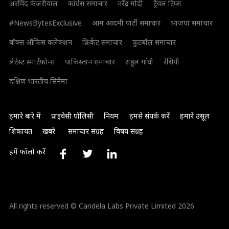
अरविंद केजरीवाल
कांग्रेस समाचार
नरेंद्र मोदी
ट्रैवल टिप्स
#NewsBytesExclusive
आम आदमी पार्टी समाचार
भाजपा समाचार
बॉक्स ऑफिस कलेक्शन
क्रिकेट समाचार
फुटबॉल समाचार
लेटेस्ट स्मार्टफोन्स
पाकिस्तान समाचार
राहुल गांधी
रेसिपी
दक्षिण भारतीय सिनेमा
हमारे बारे में
प्राइवेसी पॉलिसी
नियम
हमसे संपर्क करें
हमारे उसूल
शिकायत
खबरें
समाचार संग्रह
विषय संग्रह
हमें फॉलो करें
All rights reserved © Candela Labs Private Limited 2026