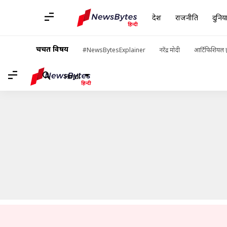
देश
राजनीति
दुनिय
होम
/
खबरें
/
लाइफस्टाइल की खबरें
/
बेकिंग के लिए मैदे की जगह अपनाएं इसके
चर्चित विषय
#NewsBytesExplainer
नरेंद्र मोदी
आर्टिफिशियल इ
Hindi