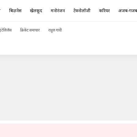
ा
बिज़नेस
खेलकूद
मनोरंजन
टेक्नोलॉजी
करियर
अजब-गज
 ये 5 विकल्प, व्यंजन बनेंगे स्वादिष्ट और स्वास्थ्यवर्धक
ADVERTISEMENT
ंटेलिजेंस
क्रिकेट समाचार
राहुल गांधी