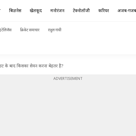
ा
बिज़नेस
खेलकूद
मनोरंजन
टेक्नोलॉजी
करियर
अजब-गज
ंटेलिजेंस
क्रिकेट समाचार
राहुल गांधी
आउट के बाद किसका सेवन करना बेहतर है?
ADVERTISEMENT