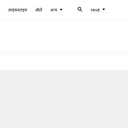
ब
लाइफस्टाइल
ऑटो
अन्य
Hindi