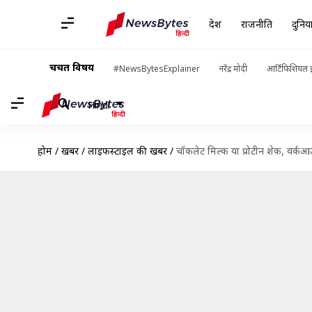
देश
राजनीति
दुनिय
चर्चित विषय
#NewsBytesExplainer
नरेंद्र मोदी
आर्टिफिशियल इ
Hindi
होम
/
खबरें
/
लाइफस्टाइल की खबरें
/
चॉकलेट मिल्क या प्रोटीन शेक, वर्क