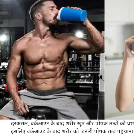
चॉकलेट मिल्क या प्रोटीन शेक, वर्कआउ
लेखन
Feb 21, 2020
02:39 pm
अंजली
क्या है खबर?
यह तो सभी जानते हैं कि वर्कआउट के बाद आहार कितना महत्वप
सही तरीके से हाइड्रेट रहने के लिए वर्कआउट के बाद हेल्दी ड
इसलिए आज हम आपको यह तय करने में मदद करेंगे कि इन दोन
जरूरत
वर्कआउट के बाद प्रोटीन है जरूरी
वर्कआउट के बाद प्रोटीन का सेवन बहुत ही ज्यादा फायदेमंद माना
दौड़ने से लेकर वेटलिफ्टिंग तक सभी एक्सरसाइज मांसपेशियों मे
दरअसल, वर्कआउट के बाद शरीर खून और पोषक तत्वों को प्रभाव
इसलिए वर्कआउट के बाद शरीर को जरूरी पोषक तत्व पहुंचाना 