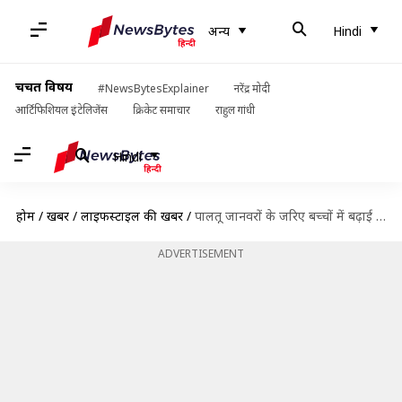
अन्य
Hindi
चर्चित विषय
#NewsBytesExplainer
नरेंद्र मोदी
आर्टिफिशियल इंटेलिजेंस
क्रिकेट समाचार
राहुल गांधी
Hindi
होम
/
खबरें
/
लाइफस्टाइल की खबरें
/
पालतू जानवरों के जरिए बच्चों में बढ़ाई जा सकती है सम्मान की भावना, जानिए तरीक
ADVERTISEMENT