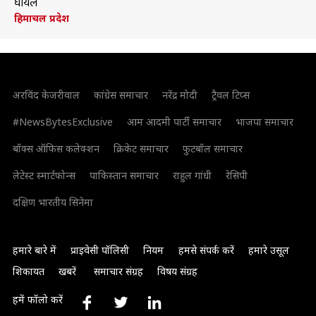
घायल
हिमाचल प्रदेश
अरविंद केजरीवाल
कांग्रेस समाचार
नरेंद्र मोदी
ट्रैवल टिप्स
#NewsBytesExclusive
आम आदमी पार्टी समाचार
भाजपा समाचार
बॉक्स ऑफिस कलेक्शन
क्रिकेट समाचार
फुटबॉल समाचार
लेटेस्ट स्मार्टफोन्स
पाकिस्तान समाचार
राहुल गांधी
रेसिपी
दक्षिण भारतीय सिनेमा
हमारे बारे में
प्राइवेसी पॉलिसी
नियम
हमसे संपर्क करें
हमारे उसूल
शिकायत
खबरें
समाचार संग्रह
विषय संग्रह
हमें फॉलो करें