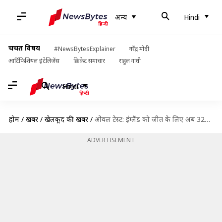
अन्य
Hindi
चर्चित विषय
#NewsBytesExplainer
नरेंद्र मोदी
आर्टिफिशियल इंटेलिजेंस
क्रिकेट समाचार
राहुल गांधी
Hindi
होम
/
खबरें
/
खेलकूद की खबरें
/
ओवल टेस्ट: इंग्लैंड को जीत के लिए अब 324 रनों की जरूरत, ऐसा रहा तीसरा दिन
ADVERTISEMENT