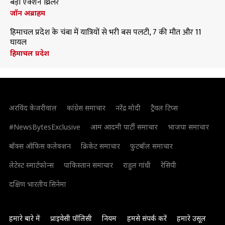
बड़ी एक्शन थ्रिलर
जॉन अब्राहम
हिमाचल प्रदेश के चंबा में यात्रियों से भरी बस पलटी, 7 की मौत और 11
घायल
हिमाचल प्रदेश
अरविंद केजरीवाल
कांग्रेस समाचार
नरेंद्र मोदी
ट्रैवल टिप्स
#NewsBytesExclusive
आम आदमी पार्टी समाचार
भाजपा समाचार
बॉक्स ऑफिस कलेक्शन
क्रिकेट समाचार
फुटबॉल समाचार
लेटेस्ट स्मार्टफोन्स
पाकिस्तान समाचार
राहुल गांधी
रेसिपी
दक्षिण भारतीय सिनेमा
हमारे बारे में
प्राइवेसी पॉलिसी
नियम
हमसे संपर्क करें
हमारे उसूल