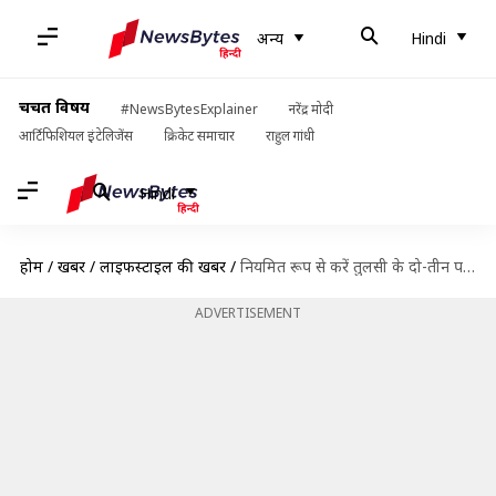
अन्य
Hindi
चर्चित विषय
#NewsBytesExplainer
नरेंद्र मोदी
आर्टिफिशियल इंटेलिजेंस
क्रिकेट समाचार
राहुल गांधी
Hindi
होम
/
खबरें
/
लाइफस्टाइल की खबरें
/
नियमित रूप से करें तुलसी के दो-तीन पत्तों का सेवन, होंगे ये फायदे
ADVERTISEMENT