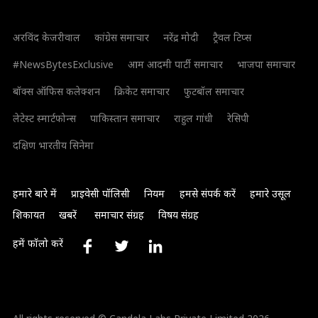
अरविंद केजरीवाल
कांग्रेस समाचार
नरेंद्र मोदी
ट्रैवल टिप्स
#NewsBytesExclusive
आम आदमी पार्टी समाचार
भाजपा समाचार
बॉक्स ऑफिस कलेक्शन
क्रिकेट समाचार
फुटबॉल समाचार
लेटेस्ट स्मार्टफोन्स
पाकिस्तान समाचार
राहुल गांधी
रेसिपी
दक्षिण भारतीय सिनेमा
हमारे बारे में
प्राइवेसी पॉलिसी
नियम
हमसे संपर्क करें
हमारे उसूल
शिकायत
खबरें
समाचार संग्रह
विषय संग्रह
हमें फॉलो करें