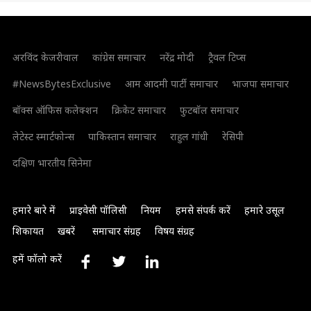
अरविंद केजरीवाल
कांग्रेस समाचार
नरेंद्र मोदी
ट्रैवल टिप्स
#NewsBytesExclusive
आम आदमी पार्टी समाचार
भाजपा समाचार
बॉक्स ऑफिस कलेक्शन
क्रिकेट समाचार
फुटबॉल समाचार
लेटेस्ट स्मार्टफोन्स
पाकिस्तान समाचार
राहुल गांधी
रेसिपी
दक्षिण भारतीय सिनेमा
हमारे बारे में
प्राइवेसी पॉलिसी
नियम
हमसे संपर्क करें
हमारे उसूल
शिकायत
खबरें
समाचार संग्रह
विषय संग्रह
हमें फॉलो करें