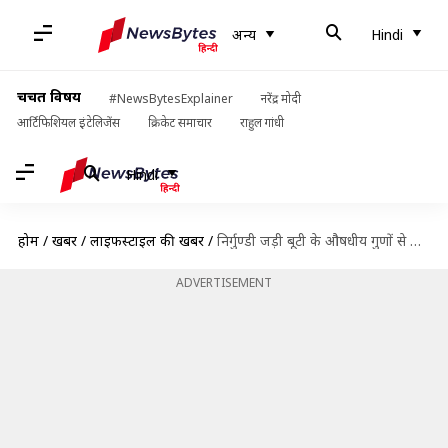
अन्य
Hindi
चर्चित विषय
#NewsBytesExplainer
नरेंद्र मोदी
आर्टिफिशियल इंटेलिजेंस
क्रिकेट समाचार
राहुल गांधी
Hindi
होम
/
खबरें
/
लाइफस्टाइल की खबरें
/
निर्गुण्डी जड़ी बूटी के औषधीय गुणों से लोग हैं अनजान, जानिए इससे मिलने वाले स्वास्थ्य लाभ
ADVERTISEMENT