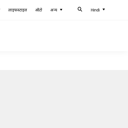
ब
लाइफस्टाइल
ऑटो
अन्य
Hindi