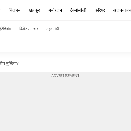
ा
बिज़नेस
खेलकूद
मनोरंजन
टेक्नोलॉजी
करियर
अजब-गज
ंटेलिजेंस
क्रिकेट समाचार
राहुल गांधी
ीव मुखिया?
ADVERTISEMENT