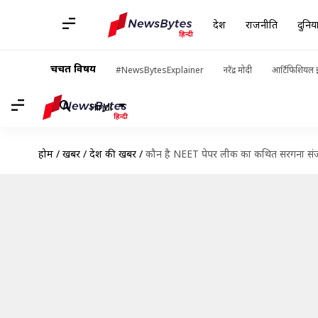
देश
राजनीति
दुनिय
चर्चित विषय
#NewsBytesExplainer
नरेंद्र मोदी
आर्टिफिशियल इ
Hindi
होम
/
खबरें
/
देश की खबरें
/
कौन है NEET पेपर लीक का कथित सरगना संज