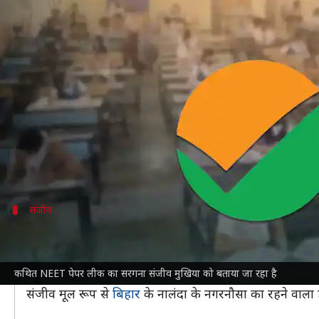
कौन है NEET पेपर लीक का कथित सर
लेखन
Jun 22, 2024
08:12 pm
आबिद खान
क्या है खबर?
राष्ट्रीय प्रवेश सह-पात्रता परीक्षा (
NEET
) के कथित
पेपर लीक
अब इस मामले में संजीव मुखिया का नाम सामने आ रहा है, 
छापे मारे जा रहे हैं।
संजीव
कौन है संजीव मुखिया?
न्यूज 18
की रिपोर्ट के मुताबिक, संजीव का असली नाम संजीव सिं
कथित NEET पेपर लीक का सरगना संजीव मुखिया को बताया जा रहा है
लगा।
संजीव मूल रूप से
बिहार
के नालंदा के नगरनौसा का रहने वाला ह