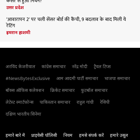
कैंसर से हुआ निधन?
उत्तर प्रदेश
'आवारापन 2' पर चली सेंसर बोर्ड की कैंची, 9 बदलाव के बाद मिली ये
रेटिंग
इमरान हाशमी
अरविंद केजरीवाल
कांग्रेस समाचार
नरेंद्र मोदी
ट्रैवल टिप्स
#NewsBytesExclusive
आम आदमी पार्टी समाचार
भाजपा समाचार
बॉक्स ऑफिस कलेक्शन
क्रिकेट समाचार
फुटबॉल समाचार
लेटेस्ट स्मार्टफोन्स
पाकिस्तान समाचार
राहुल गांधी
रेसिपी
दक्षिण भारतीय सिनेमा
हमारे बारे में
प्राइवेसी पॉलिसी
नियम
हमसे संपर्क करें
हमारे उसूल