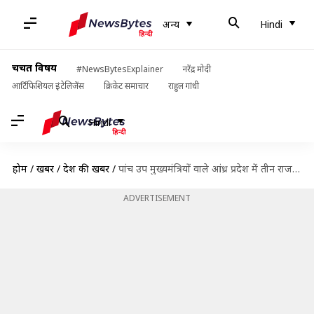
अन्य
Hindi
चर्चित विषय
#NewsBytesExplainer
नरेंद्र मोदी
आर्टिफिशियल इंटेलिजेंस
क्रिकेट समाचार
राहुल गांधी
Hindi
होम
/
खबरें
/
देश की खबरें
/
पांच उप मुख्यमंत्रियों वाले आंध्र प्रदेश में तीन राजधानियां क्यों बनाना चाहती है जगनमोहन सरकार?
ADVERTISEMENT