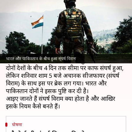
तरह से बनाए जाते हैं इसके नियम?
लेखन
May 11, 2025
01:48 pm
भारत शर्मा
क्या है खबर?
भारत की ओर से पहलगाम
आतंकवादी हमले
का बदला
लेने के लिए चलाए गए '
ऑपरेशन सिंदूर
' के बाद
भारत और पाकिस्तान के बीच हुआ स्ंघर्ष विराम
पाकिस्तान के साथ तनाव चरम पर पहुंच गया।
दोनों देशों के बीच 4 दिन तक सीमा पर काफी संघर्ष हुआ,
लेकिन शनिवार शाम 5 बजे अचानक सीजफायर (संघर्ष
विराम) के साथ इस पर ब्रेक लग गया। भारत और
पाकिस्तान दोनों ने इसकी पुष्टि कर दी है।
आइए जानते हैं संघर्ष विराम क्या होता है और आखिर
घोषणा