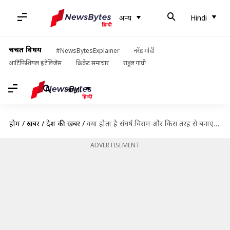
अन्य
Hindi
चर्चित विषय
#NewsBytesExplainer
नरेंद्र मोदी
आर्टिफिशियल इंटेलिजेंस
क्रिकेट समाचार
राहुल गांधी
Hindi
होम
/
खबरें
/
देश की खबरें
/
क्या होता है संघर्ष विराम और किस तरह से बनाए जाते हैं इसके नियम?
ADVERTISEMENT