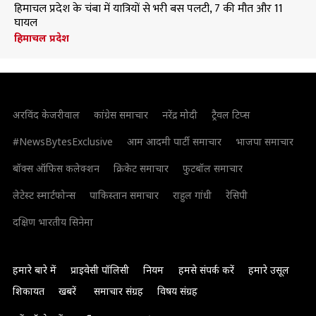
हिमाचल प्रदेश के चंबा में यात्रियों से भरी बस पलटी, 7 की मौत और 11
घायल
हिमाचल प्रदेश
अरविंद केजरीवाल
कांग्रेस समाचार
नरेंद्र मोदी
ट्रैवल टिप्स
#NewsBytesExclusive
आम आदमी पार्टी समाचार
भाजपा समाचार
बॉक्स ऑफिस कलेक्शन
क्रिकेट समाचार
फुटबॉल समाचार
लेटेस्ट स्मार्टफोन्स
पाकिस्तान समाचार
राहुल गांधी
रेसिपी
दक्षिण भारतीय सिनेमा
हमारे बारे में
प्राइवेसी पॉलिसी
नियम
हमसे संपर्क करें
हमारे उसूल
शिकायत
खबरें
समाचार संग्रह
विषय संग्रह