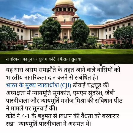
बड़ा फैसला, कानून की धारा-6A की
वैधता बरकरार
लेखन
Oct 17, 2024
11:26 am
गजेंद्र
क्या है खबर?
सुप्रीम कोर्ट
ने गुरुवार को नागरिकता अधिनियम 1955 की
नागरिकता कानून पर सुप्रीम कोर्ट ने फैसला सुनाया
धारा-6A की वैधता को लेकर अपना फैसला सुनाया है।
यह धारा असम समझौते के तहत आने वाले प्रवासियों को
भारत के मुख्य न्यायाधीश (CJI)
डीवाई चंद्रचूड़ की
अध्यक्षता में न्यायमूर्ति सूर्यकांत, एमएम सुंदरेश, जेबी
पारदीवाला और न्यायमूर्ति मनोज मिश्रा की संविधान पीठ
ने मामले पर सुनवाई की।
कोर्ट ने 4-1 के बहुमत से प्रावधान की वैधता को बरकरार