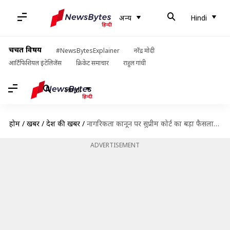
अन्य
Hindi
चर्चित विषय
#NewsBytesExplainer
नरेंद्र मोदी
आर्टिफिशियल इंटेलिजेंस
क्रिकेट समाचार
राहुल गांधी
Hindi
होम
/
खबरें
/
देश की खबरें
/
नागरिकता कानून पर सुप्रीम कोर्ट का बड़ा फैसला, कानून की धारा-6A की वैधता बरकरार
ADVERTISEMENT