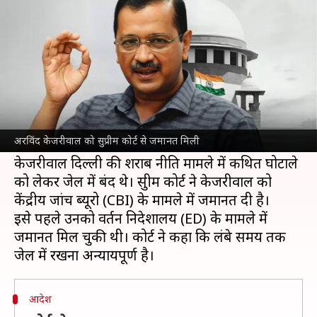
मामले में सुप्रीम कोर्ट से जमानत मिली
लेखन
Sep 13, 2024
10:55 am
गजेंद्र
क्या है खबर?
सुप्रीम कोर्ट ने
दिल्ली
के मुख्यमंत्री और आम आदमी पार्टी
(AAP) के राष्ट्रीय संयोजक
अरविंद केजरीवाल
को शुक्रवार
अरविंद केजरीवाल को सुप्रीम कोर्ट से जमानत मिली
को शर्तों के साथ जमानत दे दी।
केजरीवाल दिल्ली की शराब नीति मामले में कथित घोटाले
को लेकर जेल में बंद थे। सुप्रीम कोर्ट ने केजरीवाल को
केंद्रीय जांच ब्यूरो (CBI) के मामले में जमानत दी है।
इसे पहले उनको प्रवर्तन निदेशालय (ED) के मामले में
जमानत मिल चुकी थी। कोर्ट ने कहा कि लंबे समय तक
आदेश