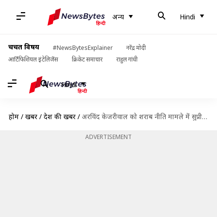
अन्य
Hindi
चर्चित विषय
#NewsBytesExplainer
नरेंद्र मोदी
आर्टिफिशियल इंटेलिजेंस
क्रिकेट समाचार
राहुल गांधी
Hindi
होम
/
खबरें
/
देश की खबरें
/
अरविंद केजरीवाल को शराब नीति मामले में सुप्रीम कोर्ट से जमानत मिली
ADVERTISEMENT