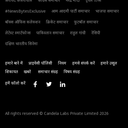
अरविंद केजरीवाल
कांग्रेस समाचार
नरेंद्र मोदी
ट्रैवल टिप्स
#NewsBytesExclusive
आम आदमी पार्टी समाचार
भाजपा समाचार
बॉक्स ऑफिस कलेक्शन
क्रिकेट समाचार
फुटबॉल समाचार
लेटेस्ट स्मार्टफोन्स
पाकिस्तान समाचार
राहुल गांधी
रेसिपी
दक्षिण भारतीय सिनेमा
हमारे बारे में
प्राइवेसी पॉलिसी
नियम
हमसे संपर्क करें
हमारे उसूल
शिकायत
खबरें
समाचार संग्रह
विषय संग्रह
हमें फॉलो करें
All rights reserved © Candela Labs Private Limited 2026