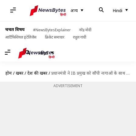
अन्य
Hindi
चर्चित विषय
#NewsBytesExplainer
नरेंद्र मोदी
आर्टिफिशियल इंटेलिजेंस
क्रिकेट समाचार
राहुल गांधी
Hindi
होम
/
खबरें
/
देश की खबरें
/
प्रधानमंत्री ने IB प्रमुख को सौंपी नागाओं के साथ वार्ता को पटरी पर लाने की जिम्मेदारी
ADVERTISEMENT