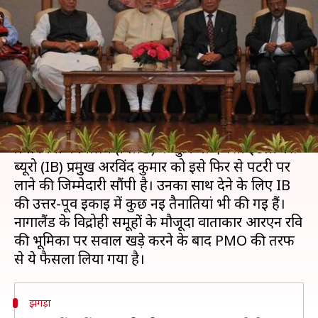
के साथ वार्ता को पटरी पर लाने की
जिम्मेदारी
लेखन
Aug 18, 2020
10:16 am
मुकुल तोमर
क्या है खबर?
नागा शांति वार्ता में गतिरोध पर चिंता व्यक्त करते हुए
प्रधानमंत्री कार्यालय (PMO) ने खुफिया एजेंसी इंटेलीजेंस
ब्यूरो (IB) प्रमुुख अरविंद कुमार को इसे फिर से पटरी पर
लाने की जिम्मेदारी सौंपी है। उनका साथ देने के लिए IB
की उत्तर-पूर्व इकाई में कुछ नई तैनातियां भी की गई हैं।
नागालैंड के विद्रोही समूहों के मौजूदा वार्ताकार आरएन रवि
की भूमिका पर सवाल खड़े करने के बाद PMO की तरफ
झगड़ा