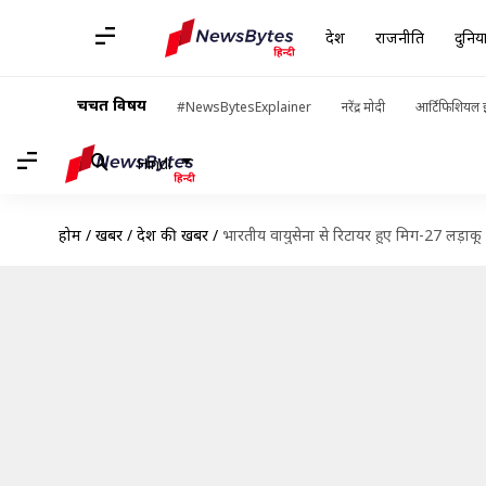
देश
राजनीति
दुनिय
चर्चित विषय
#NewsBytesExplainer
नरेंद्र मोदी
आर्टिफिशियल इ
Hindi
होम
/
खबरें
/
देश की खबरें
/
भारतीय वायुसेना से रिटायर हुए मिग-27 लड़