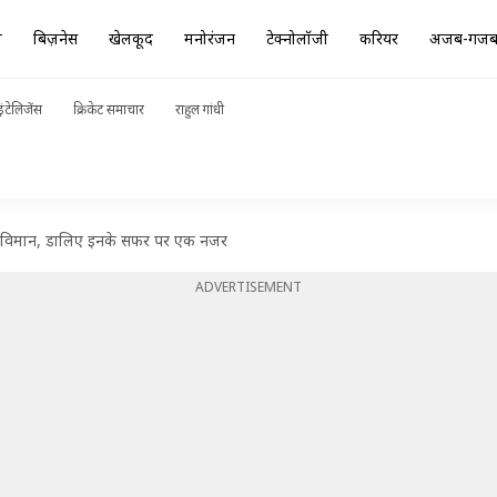
ा
बिज़नेस
खेलकूद
मनोरंजन
टेक्नोलॉजी
करियर
अजब-गज
ंटेलिजेंस
क्रिकेट समाचार
राहुल गांधी
ाकू विमान, डालिए इनके सफर पर एक नजर
ADVERTISEMENT