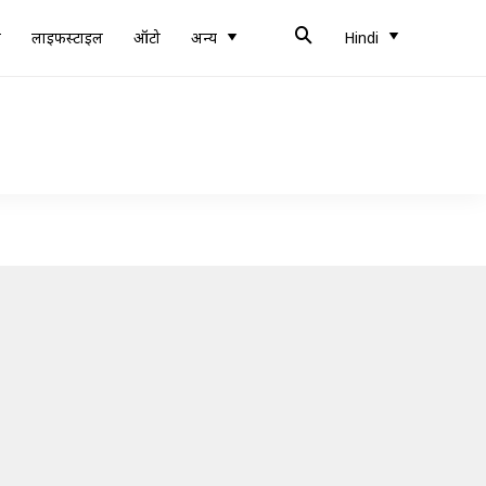
ब
लाइफस्टाइल
ऑटो
अन्य
Hindi