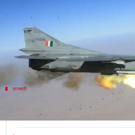
भारतीय वायुसेना से रिटायर हुए मिग-
लेखन
Dec 27, 2019
03:38 pm
प्रमोद कुमार
क्या है खबर?
भारतीय वायुसेना (IAF) ने शुक्रवार को मिग-27 लड़ाकू विमान
सात मिग-27 विमानों ने जोधपुर एयरफोर्स स्टेशन पर आयोजि
करगिल युद्ध के दौरान अहम भूमिका निभाने वाले इन विमानों
जानकारी
भव्य समारोह में डीकमिशन हुआ मिग-27
जोधपुर मे वायुसेना स्टेशन पर हुए इस समारोह में कई कार्य
के घोटिया ने की।