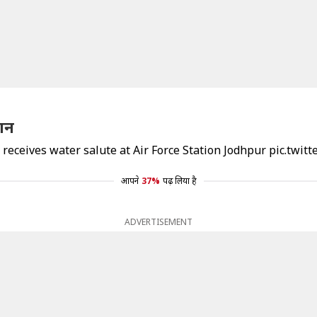
ान
 receives water salute at Air Force Station Jodhpur
pic.twit
आपने
37%
पढ़ लिया है
ADVERTISEMENT