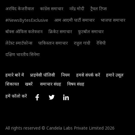
अरविंद केजरीवाल
कांग्रेस समाचार
नरेंद्र मोदी
ट्रैवल टिप्स
#NewsBytesExclusive
आम आदमी पार्टी समाचार
भाजपा समाचार
बॉक्स ऑफिस कलेक्शन
क्रिकेट समाचार
फुटबॉल समाचार
लेटेस्ट स्मार्टफोन्स
पाकिस्तान समाचार
राहुल गांधी
रेसिपी
दक्षिण भारतीय सिनेमा
हमारे बारे में
प्राइवेसी पॉलिसी
नियम
हमसे संपर्क करें
हमारे उसूल
शिकायत
खबरें
समाचार संग्रह
विषय संग्रह
हमें फॉलो करें
All rights reserved © Candela Labs Private Limited 2026