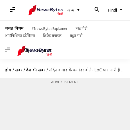
अन्य
Hindi
चर्चित विषय
#NewsBytesExplainer
नरेंद्र मोदी
आर्टिफिशियल इंटेलिजेंस
क्रिकेट समाचार
राहुल गांधी
Hindi
होम
/
खबरें
/
देश की खबरें
/
नॉर्दन कमांड के कमांडर बोले- LoC पार जारी हैं आतंकी कैंप, पाकिस्तान ने नहीं की कार्रवाई
ADVERTISEMENT