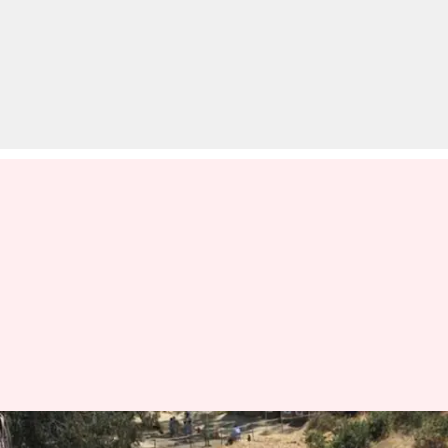
नॉर्दन कमांड के कमांडर बोले- LoC