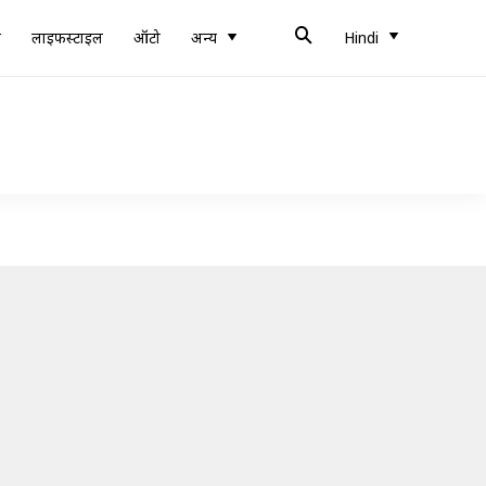
ब
लाइफस्टाइल
ऑटो
अन्य
Hindi