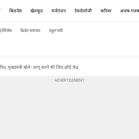
ा
बिज़नेस
खेलकूद
मनोरंजन
टेक्नोलॉजी
करियर
अजब-गज
ंटेलिजेंस
क्रिकेट समाचार
राहुल गांधी
 मुख्यमंत्री बोले- लागू करने की जिद छोड़े केंद्र
ADVERTISEMENT