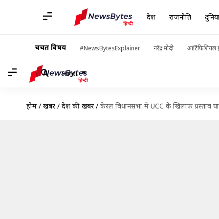
देश
राजनीति
दुनिय
चर्चित विषय
#NewsBytesExplainer
नरेंद्र मोदी
आर्टिफिशियल इ
Hindi
होम
/
खबरें
/
देश की खबरें
/
केरल विधानसभा में UCC के खिलाफ प्रस्ताव पारित,