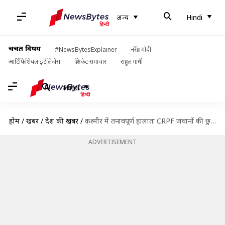
अन्य
Hindi
चर्चित विषय
#NewsBytesExplainer
नरेंद्र मोदी
आर्टिफिशियल इंटेलिजेंस
क्रिकेट समाचार
राहुल गांधी
Hindi
होम
/
खबरें
/
देश की खबरें
/
कश्मीर में तनावपूर्ण हालातः CRPF जवानों की छुट्टियों पर रोक, अतिरिक्त उड़ानों की तैयारी
ADVERTISEMENT