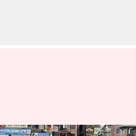
कश्मीर में तनावपूर्ण हालातः CRPF