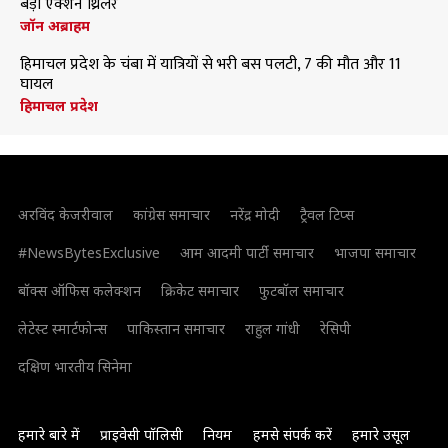
बड़ी एक्शन थ्रिलर
जॉन अब्राहम
हिमाचल प्रदेश के चंबा में यात्रियों से भरी बस पलटी, 7 की मौत और 11
घायल
हिमाचल प्रदेश
अरविंद केजरीवाल
कांग्रेस समाचार
नरेंद्र मोदी
ट्रैवल टिप्स
#NewsBytesExclusive
आम आदमी पार्टी समाचार
भाजपा समाचार
बॉक्स ऑफिस कलेक्शन
क्रिकेट समाचार
फुटबॉल समाचार
लेटेस्ट स्मार्टफोन्स
पाकिस्तान समाचार
राहुल गांधी
रेसिपी
दक्षिण भारतीय सिनेमा
हमारे बारे में
प्राइवेसी पॉलिसी
नियम
हमसे संपर्क करें
हमारे उसूल