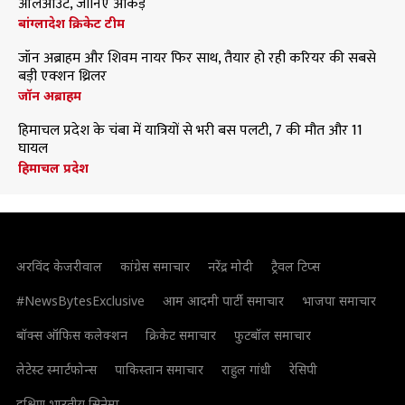
ऑलआउट, जानिए आंकड़े
बांग्लादेश क्रिकेट टीम
जॉन अब्राहम और शिवम नायर फिर साथ, तैयार हो रही करियर की सबसे
बड़ी एक्शन थ्रिलर
जॉन अब्राहम
हिमाचल प्रदेश के चंबा में यात्रियों से भरी बस पलटी, 7 की मौत और 11
घायल
हिमाचल प्रदेश
अरविंद केजरीवाल
कांग्रेस समाचार
नरेंद्र मोदी
ट्रैवल टिप्स
#NewsBytesExclusive
आम आदमी पार्टी समाचार
भाजपा समाचार
बॉक्स ऑफिस कलेक्शन
क्रिकेट समाचार
फुटबॉल समाचार
लेटेस्ट स्मार्टफोन्स
पाकिस्तान समाचार
राहुल गांधी
रेसिपी
दक्षिण भारतीय सिनेमा