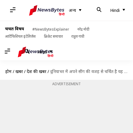
अन्य
Hindi
चर्चित विषय
#NewsBytesExplainer
नरेंद्र मोदी
आर्टिफिशियल इंटेलिजेंस
क्रिकेट समाचार
राहुल गांधी
Hindi
होम
/
खबरें
/
देश की खबरें
/
दुनियाभर में अपने सींग की वजह से चर्चित है यह राजस्थानी महिला, जानिए पूरा मामला
ADVERTISEMENT