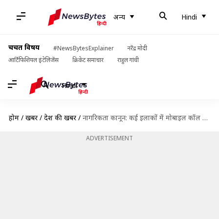
अन्य
Hindi
चर्चित विषय
#NewsBytesExplainer
नरेंद्र मोदी
आर्टिफिशियल इंटेलिजेंस
क्रिकेट समाचार
राहुल गांधी
Hindi
होम
/
खबरें
/
देश की खबरें
/
नागरिकता कानून: कई इलाकों में मोबाइल कॉल और इंटरनेट बंद, रामचंद्र गुहा समेत कई हिरासत में
ADVERTISEMENT