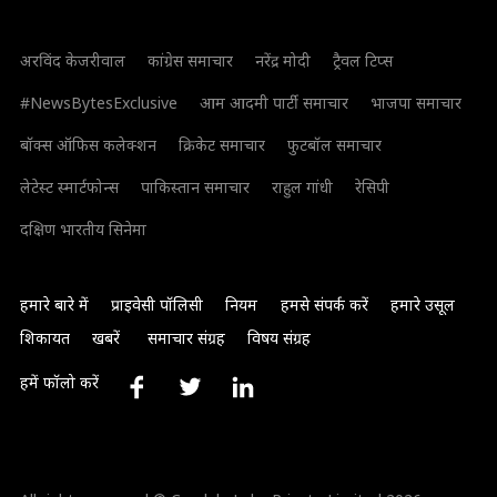
अरविंद केजरीवाल
कांग्रेस समाचार
नरेंद्र मोदी
ट्रैवल टिप्स
#NewsBytesExclusive
आम आदमी पार्टी समाचार
भाजपा समाचार
बॉक्स ऑफिस कलेक्शन
क्रिकेट समाचार
फुटबॉल समाचार
लेटेस्ट स्मार्टफोन्स
पाकिस्तान समाचार
राहुल गांधी
रेसिपी
दक्षिण भारतीय सिनेमा
हमारे बारे में
प्राइवेसी पॉलिसी
नियम
हमसे संपर्क करें
हमारे उसूल
शिकायत
खबरें
समाचार संग्रह
विषय संग्रह
हमें फॉलो करें