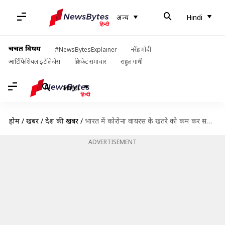
अन्य
Hindi
चर्चित विषय
#NewsBytesExplainer
नरेंद्र मोदी
आर्टिफिशियल इंटेलिजेंस
क्रिकेट समाचार
राहुल गांधी
Hindi
होम
/
खबरें
/
देश की खबरें
/
भारत में कोरोना वायरस के खतरे को कम कर सकती है भौगोलिक और मौसमी भिन्नता- स्टडी
ADVERTISEMENT