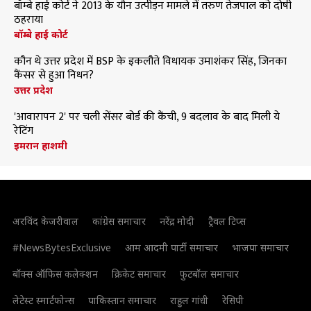
बॉम्बे हाई कोर्ट ने 2013 के यौन उत्पीड़न मामले में तरुण तेजपाल को दोषी
ठहराया
बॉम्बे हाई कोर्ट
कौन थे उत्तर प्रदेश में BSP के इकलौते विधायक उमाशंकर सिंह, जिनका
कैंसर से हुआ निधन?
उत्तर प्रदेश
'आवारापन 2' पर चली सेंसर बोर्ड की कैंची, 9 बदलाव के बाद मिली ये
रेटिंग
इमरान हाशमी
अरविंद केजरीवाल
कांग्रेस समाचार
नरेंद्र मोदी
ट्रैवल टिप्स
#NewsBytesExclusive
आम आदमी पार्टी समाचार
भाजपा समाचार
बॉक्स ऑफिस कलेक्शन
क्रिकेट समाचार
फुटबॉल समाचार
लेटेस्ट स्मार्टफोन्स
पाकिस्तान समाचार
राहुल गांधी
रेसिपी