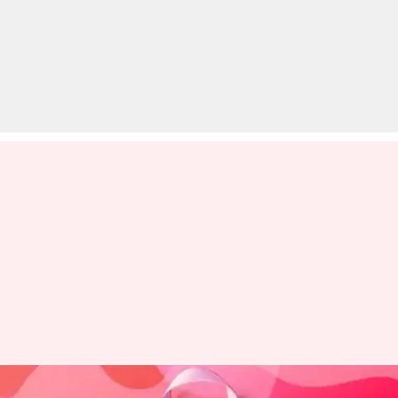
#WorldCancerDay: ज़्यादातर