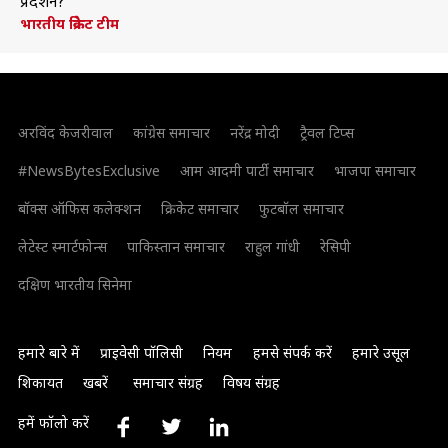
प्रदर्शन?
भारतीय क्रिकेट टीम
अरविंद केजरीवाल
कांग्रेस समाचार
नरेंद्र मोदी
ट्रैवल टिप्स
#NewsBytesExclusive
आम आदमी पार्टी समाचार
भाजपा समाचार
बॉक्स ऑफिस कलेक्शन
क्रिकेट समाचार
फुटबॉल समाचार
लेटेस्ट स्मार्टफोन्स
पाकिस्तान समाचार
राहुल गांधी
रेसिपी
दक्षिण भारतीय सिनेमा
हमारे बारे में
प्राइवेसी पॉलिसी
नियम
हमसे संपर्क करें
हमारे उसूल
शिकायत
खबरें
समाचार संग्रह
विषय संग्रह
हमें फॉलो करें