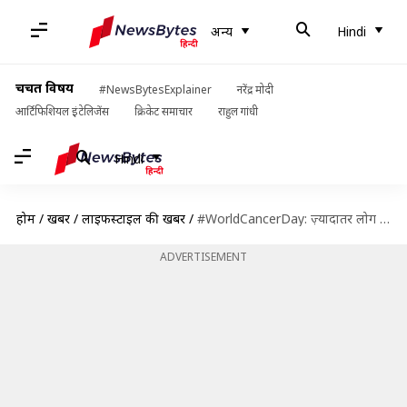
अन्य
Hindi
चर्चित विषय
#NewsBytesExplainer
नरेंद्र मोदी
आर्टिफिशियल इंटेलिजेंस
क्रिकेट समाचार
राहुल गांधी
Hindi
होम
/
खबरें
/
लाइफस्टाइल की खबरें
/
#WorldCancerDay: ज़्यादातर लोग कैंसर से जुड़ी इन बातों को मानते हैं सच, जानें सच्चाई
ADVERTISEMENT