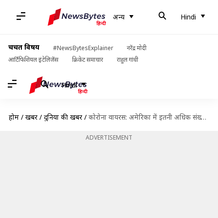
अन्य
Hindi
चर्चित विषय
#NewsBytesExplainer
नरेंद्र मोदी
आर्टिफिशियल इंटेलिजेंस
क्रिकेट समाचार
राहुल गांधी
Hindi
होम
/
खबरें
/
दुनिया की खबरें
/
कोरोना वायरस: अमेरिका में इतनी अधिक संख्या में मामले क्यों सामने आ रहे हैं?
ADVERTISEMENT