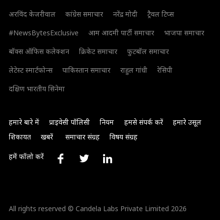
अरविंद केजरीवाल
कांग्रेस समाचार
नरेंद्र मोदी
ट्रैवल टिप्स
#NewsBytesExclusive
आम आदमी पार्टी समाचार
भाजपा समाचार
बॉक्स ऑफिस कलेक्शन
क्रिकेट समाचार
फुटबॉल समाचार
लेटेस्ट स्मार्टफोन्स
पाकिस्तान समाचार
राहुल गांधी
रेसिपी
दक्षिण भारतीय सिनेमा
हमारे बारे में
प्राइवेसी पॉलिसी
नियम
हमसे संपर्क करें
हमारे उसूल
शिकायत
खबरें
समाचार संग्रह
विषय संग्रह
हमें फॉलो करें
All rights reserved © Candela Labs Private Limited 2026