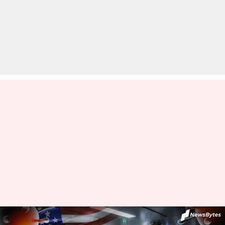
कोरोना वायरस: अमेरिका में इतनी