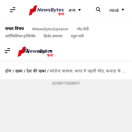
अन्य
Hindi
चर्चित विषय
#NewsBytesExplainer
नरेंद्र मोदी
आर्टिफिशियल इंटेलिजेंस
क्रिकेट समाचार
राहुल गांधी
Hindi
होम
/
खबरें
/
देश की खबरें
/
कोरोना वायरस: भारत में पहली मौत, कनाडा के प्रधानमंत्री की पत्नी भी संक्रमित
ADVERTISEMENT