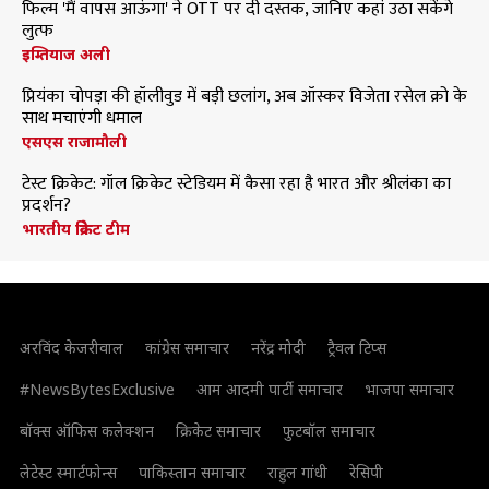
फिल्म 'मैं वापस आऊंगा' ने OTT पर दी दस्तक, जानिए कहां उठा सकेंगे
लुत्फ
इम्तियाज अली
प्रियंका चोपड़ा की हॉलीवुड में बड़ी छलांग, अब ऑस्कर विजेता रसेल क्रो के
साथ मचाएंगी धमाल
एसएस राजामौली
टेस्ट क्रिकेट: गॉल क्रिकेट स्टेडियम में कैसा रहा है भारत और श्रीलंका का
प्रदर्शन?
भारतीय क्रिकेट टीम
अरविंद केजरीवाल
कांग्रेस समाचार
नरेंद्र मोदी
ट्रैवल टिप्स
#NewsBytesExclusive
आम आदमी पार्टी समाचार
भाजपा समाचार
बॉक्स ऑफिस कलेक्शन
क्रिकेट समाचार
फुटबॉल समाचार
लेटेस्ट स्मार्टफोन्स
पाकिस्तान समाचार
राहुल गांधी
रेसिपी