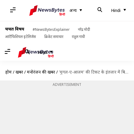
अन्य
Hindi
चर्चित विषय
#NewsBytesExplainer
नरेंद्र मोदी
आर्टिफिशियल इंटेलिजेंस
क्रिकेट समाचार
राहुल गांधी
Hindi
होम
/
खबरें
/
मनोरंजन की खबरें
/
'मुगल-ए-आजम' की टिकट के इंतजार में बिस्तर डालकर बैठे रहते थे लोग, जानिए कुछ दिलचस्प किस्से
ADVERTISEMENT