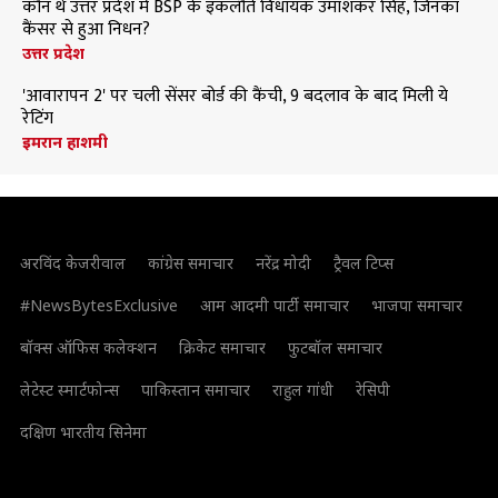
कौन थे उत्तर प्रदेश में BSP के इकलौते विधायक उमाशंकर सिंह, जिनका
कैंसर से हुआ निधन?
उत्तर प्रदेश
'आवारापन 2' पर चली सेंसर बोर्ड की कैंची, 9 बदलाव के बाद मिली ये
रेटिंग
इमरान हाशमी
अरविंद केजरीवाल
कांग्रेस समाचार
नरेंद्र मोदी
ट्रैवल टिप्स
#NewsBytesExclusive
आम आदमी पार्टी समाचार
भाजपा समाचार
बॉक्स ऑफिस कलेक्शन
क्रिकेट समाचार
फुटबॉल समाचार
लेटेस्ट स्मार्टफोन्स
पाकिस्तान समाचार
राहुल गांधी
रेसिपी
दक्षिण भारतीय सिनेमा