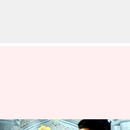
'मुगल-ए-आजम' की टिकट के इंतजार