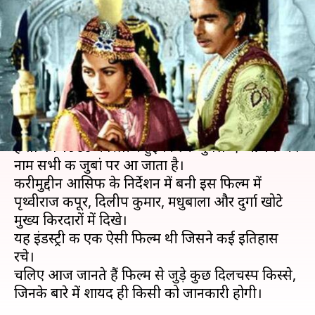
में बिस्तर डालकर बैठे रहते थे लोग,
जानिए कुछ दिलचस्प किस्से
लेखन
May 17, 2020
08:10 am
भावना साहनी
क्या है खबर?
बॉलीवुड की सबसे बेहतरीन फिल्मों की जब भी बात होती
है तो वर्ष 1960 में रिलीज हुई फिल्म 'मुगल-ए-आजम' का
नाम सभी की जुबां पर आ जाता है।
करीमुद्दीन आसिफ के निर्देशन में बनी इस फिल्म में
पृथ्वीराज कपूर, दिलीप कुमार, मधुबाला और दुर्गा खोटे
मुख्य किरदारों में दिखे।
यह इंडस्ट्री की एक ऐसी फिल्म थी जिसने कई इतिहास
रचे।
चलिए आज जानते हैं फिल्म से जुड़े कुछ दिलचस्प किस्से,