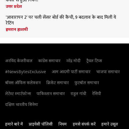
कैंसर से हुआ निधन?
उत्तर प्रदेश
'आवारापन 2' पर चली सेंसर बोर्ड की कैंची, 9 बदलाव के बाद मिली ये
रेटिंग
इमरान हाशमी
अरविंद केजरीवाल
कांग्रेस समाचार
नरेंद्र मोदी
ट्रैवल टिप्स
#NewsBytesExclusive
आम आदमी पार्टी समाचार
भाजपा समाचार
बॉक्स ऑफिस कलेक्शन
क्रिकेट समाचार
फुटबॉल समाचार
लेटेस्ट स्मार्टफोन्स
पाकिस्तान समाचार
राहुल गांधी
रेसिपी
दक्षिण भारतीय सिनेमा
हमारे बारे में
प्राइवेसी पॉलिसी
नियम
हमसे संपर्क करें
हमारे उसूल