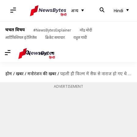
अन्य
Hindi
चर्चित विषय
#NewsBytesExplainer
नरेंद्र मोदी
आर्टिफिशियल इंटेलिजेंस
क्रिकेट समाचार
राहुल गांधी
Hindi
होम
/
खबरें
/
मनोरंजन की खबरें
/
पहली ही फिल्म में सैफ से नाराज हो गए थे डायरेक्ट, कर दिया था बाहर
ADVERTISEMENT