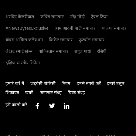
अरविंद केजरीवाल
कांग्रेस समाचार
नरेंद्र मोदी
ट्रैवल टिप्स
#NewsBytesExclusive
आम आदमी पार्टी समाचार
भाजपा समाचार
बॉक्स ऑफिस कलेक्शन
क्रिकेट समाचार
फुटबॉल समाचार
लेटेस्ट स्मार्टफोन्स
पाकिस्तान समाचार
राहुल गांधी
रेसिपी
दक्षिण भारतीय सिनेमा
हमारे बारे में
प्राइवेसी पॉलिसी
नियम
हमसे संपर्क करें
हमारे उसूल
शिकायत
खबरें
समाचार संग्रह
विषय संग्रह
हमें फॉलो करें