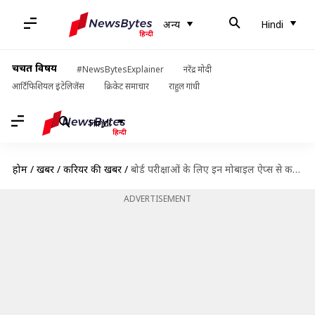
अन्य
Hindi
चर्चित विषय
#NewsBytesExplainer
नरेंद्र मोदी
आर्टिफिशियल इंटेलिजेंस
क्रिकेट समाचार
राहुल गांधी
Hindi
होम
/
खबरें
/
करियर की खबरें
/
बोर्ड परीक्षाओं के लिए इन मोबाइल ऐप्स से करें तैयारी, आएंगे अच्छे नंबर
ADVERTISEMENT