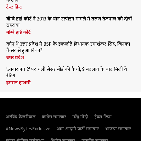
कप्तान
टेस्ट क्रिकेट
बॉम्बे हाई कोर्ट ने 2013 के यौन उत्पीड़न मामले में तरुण तेजपाल को दोषी
ठहराया
बॉम्बे हाई कोर्ट
कौन थे उत्तर प्रदेश में BSP के इकलौते विधायक उमाशंकर सिंह, जिनका
कैंसर से हुआ निधन?
उत्तर प्रदेश
'आवारापन 2' पर चली सेंसर बोर्ड की कैंची, 9 बदलाव के बाद मिली ये
रेटिंग
इमरान हाशमी
अरविंद केजरीवाल
कांग्रेस समाचार
नरेंद्र मोदी
ट्रैवल टिप्स
#NewsBytesExclusive
आम आदमी पार्टी समाचार
भाजपा समाचार
बॉक्स ऑफिस कलेक्शन
क्रिकेट समाचार
फुटबॉल समाचार