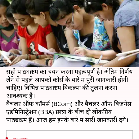
करियर विकल्प? यहां से जानें
लेखन
Dec 17, 2019
07:28 pm
मोना दीक्षित
क्या है खबर?
आज के समय में कई करियर विकल्प मौजूद हैं। जिस
कारण 12वीं के बाद एक अच्छे करियर का रास्ता चुनना
काफी चुनौतीपूर्ण हो सकता है।
सही पाठ्यक्रम का चयन करना महत्वपूर्ण है। अंतिम निर्णय
लेने से पहले आपको कोर्स के बारे में पूरी जानकारी होनी
चाहिए। विभिन्न पाठ्यक्रम विकल्पों की तुलना करना
आवश्यक है।
बैचलर ऑफ कॉमर्स (BCom) और बैचलर ऑफ बिजनेस
एडमिनिस्ट्रेशन (BBA) छात्रों के बीच दो लोकप्रिय