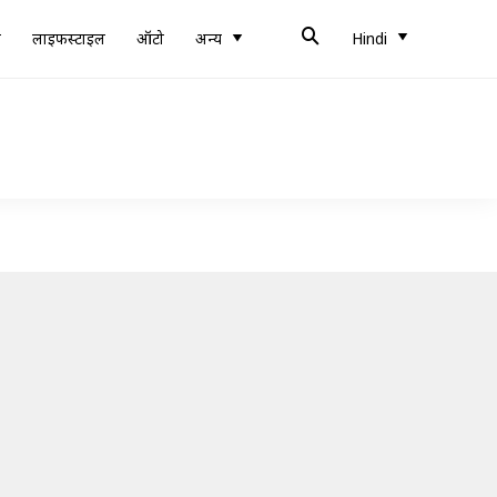
ब
लाइफस्टाइल
ऑटो
अन्य
Hindi