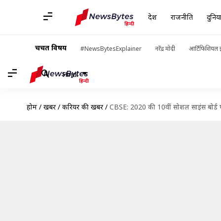
देश
राजनीति
दुनिय
चर्चित विषय
#NewsBytesExplainer
नरेंद्र मोदी
आर्टिफिशियल इ
Hindi
होम
/
खबरें
/
करियर की खबरें
/
CBSE: 2020 की 10वीं सोशल साइंस बोर्ड परीक