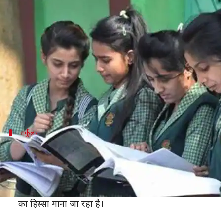
CBSE: 2020 की 10वीं सोशल साइंस बोर्ड 
लेखन
Apr 17, 2019
12:39 pm
मोना दीक्षित
क्या है खबर?
अगर आप आने वाले सत्र में CBSE 10वीं की परीक्षाओं में शामिल
साइंस पाठ्यक्रम में से लोकतंत्र और विविधता (Democracy a
सर्कुलर
पीरियोडिक टेस्ट में होंगे शामिल
CBSE द्वारा एक सर्कुलर जारी किया गया हैं।
सर्कुलर में कहा गया है कि इन अध्यायों का पीरियोडिक टेस्ट (P
इस निर्णय को मानव संसाधन विकास मंत्रालय द्वारा छात्रों
का हिस्सा माना जा रहा है।