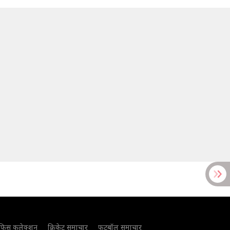
फिस कलेक्शन
क्रिकेट समाचार
फुटबॉल समाचार