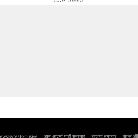
ADVERTISEMENT
ewsBytesExclusive
आम आदमी पार्टी समाचार
भाजपा समाचार
बॉक्स ऑ