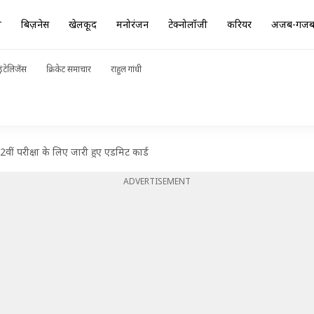
ा
बिज़नेस
खेलकूद
मनोरंजन
टेक्नोलॉजी
करियर
अजब-गज
ंटेलिजेंस
क्रिकेट समाचार
राहुल गांधी
परीक्षा के लिए जारी हुए एडमिट कार्ड
ADVERTISEMENT