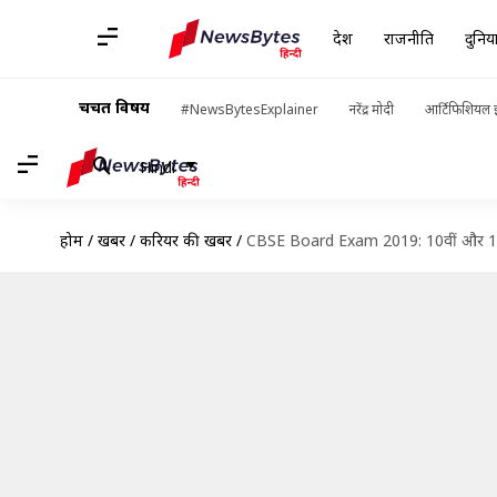
देश
राजनीति
दुनिय
चर्चित विषय
#NewsBytesExplainer
नरेंद्र मोदी
आर्टिफिशियल इ
Hindi
होम
/
खबरें
/
करियर की खबरें
/
CBSE Board Exam 2019: 10वीं और 12वीं 