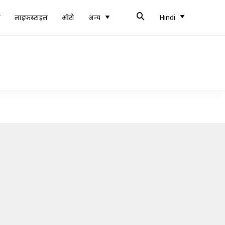
ब
लाइफस्टाइल
ऑटो
अन्य
Hindi