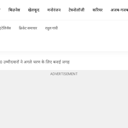
ा
बिज़नेस
खेलकूद
मनोरंजन
टेक्नोलॉजी
करियर
अजब-गज
ंटेलिजेंस
क्रिकेट समाचार
राहुल गांधी
 उम्मीदवारों ने अगले चरण के लिए बनाई जगह
ADVERTISEMENT