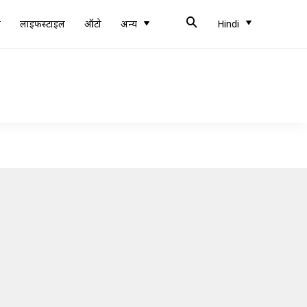
ब
लाइफस्टाइल
ऑटो
अन्य
Hindi