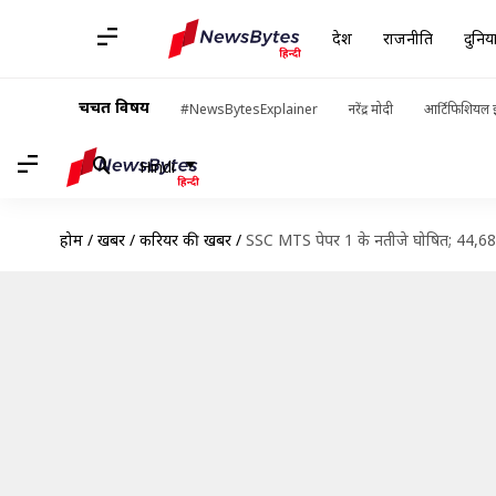
देश
राजनीति
दुनिय
चर्चित विषय
#NewsBytesExplainer
नरेंद्र मोदी
आर्टिफिशियल इ
Hindi
होम
/
खबरें
/
करियर की खबरें
/
SSC MTS पेपर 1 के नतीजे घोषित; 44,680