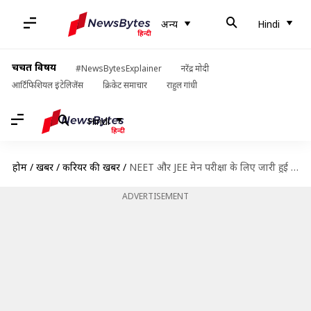
अन्य
Hindi
चर्चित विषय
#NewsBytesExplainer
नरेंद्र मोदी
आर्टिफिशियल इंटेलिजेंस
क्रिकेट समाचार
राहुल गांधी
Hindi
होम
/
खबरें
/
करियर की खबरें
/
NEET और JEE मेन परीक्षा के लिए जारी हुई एडवाइजरी, होगा इन नियमों का पालन
ADVERTISEMENT