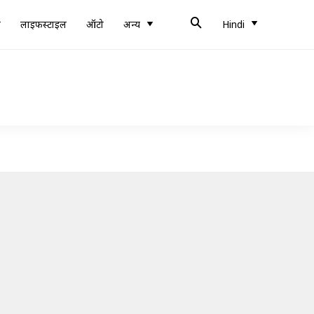
ब
लाइफस्टाइल
ऑटो
अन्य
Hindi