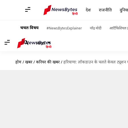
देश
राजनीति
दुनिय
चर्चित विषय
#NewsBytesExplainer
नरेंद्र मोदी
आर्टिफिशियल इ
Hindi
होम
/
खबरें
/
करियर की खबरें
/
हरियाणा: लॉकडाउन के चलते केवल ट्यूशन फीस